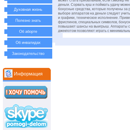
может стать прибыльным, если гэмблер не 
деньги. Сорвать куш и поймать удачу можн
бонусные средства, которые получены за 
Духовная жизнь
выборе аппаратов на деньги следует учит
и графики, техническое исполнение. Прив
Полезно знать
фриспинов, специальных символов, бонусн
повышают шансы на выигрыш. Аппараты с
джекпотом позволяют играть с минимальн
Об аборте
Об инвалидах
Законодательство
Информация