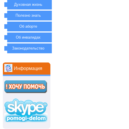
Духовная жизнь
Полезно знать
Об аборте
Об инвалидах
Законодательство
Информация