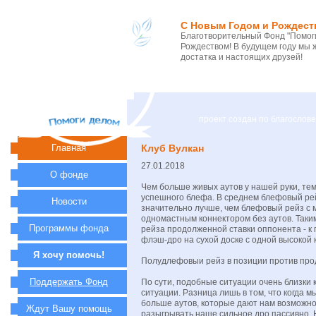
С Новым Годом и Рождест
Благотворительный Фонд "Помоги
Рождеством! В будущем году мы 
достатка и настоящих друзей!
проект создан по благосло
Главная
Клуб Вулкан
27.01.2018
О фонде
Чем больше живых аутов у нашей руки, те
успешного блефа. В среднем блефовый ре
Новости
значительно лучше, чем блефовый рейз с 
одномастным коннектором без аутов. Таки
Программы фонда
рейза продолженной ставки оппонента - к
флэш-дро на сухой доске с одной высокой 
Я хочу помочь!
Полудлефовыи рейз в позиции против про
Поддержать Фонд
По сути, подобные ситуации очень близки
ситуации. Разница лишь в том, что когда м
больше аутов, которые дают нам возможност
Ждут Вашу помощь
разыгрывать наше сильное дро пассивно. 