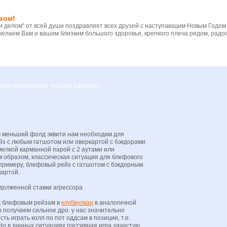
вом!
 делом" от всей души поздравляет всех друзей с наступающим Новым Годом
желаем Вам и вашим близким большого здоровья, крепкого плеча рядом, радос
вению протоиерея Андрея Ефанова
м меньший фолд эквити нам необходим для
йз с любым гатшотом или оверкартой с бэкдорами
мелкой карманной парой с 2 аутами или
м образом, классическая ситуация для блефового
 примеру, блефовый рейз с гатшотом с бэкдорным
картой.
долженной ставки агрессора
 к блефовым рейзам в
клубвулкан
в аналогичной
ы получаем сильное дро. у нас значительно
ь играть колл по пот оддсам в позиции, т.е.
Но в данных ситуациях пассивная игра зачастую