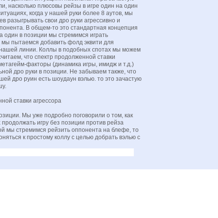
, насколько плюсовы рейзы в игре один на один
итуациях, когда у нашей руки более 8 аутов, мы
в разыгрывать свои дро руки агрессивно и
понента. В общем-то это стандартная концепция
а один в позиции мы стремимся играть
и мы пытаемся добавить фолд эквити для
нашей линии. Коллы в подобных спотах мы можем
 считаем, что спектр продолженной ставки
етагейм-факторы (динамика игры, имидж и т.д.)
ной дро руки в позиции. Не забываем также, что
ашей дро руин есть шоудаун вэлью. то это зачастую
шу.
ной ставки агрессора
озиции. Мы уже подробно поговорили о том, как
 продолжать игру без позиции против рейза
уной мы стремимся рейзить оппонента на блефе, то
няться к простому коллу с целью добрать вэлью с