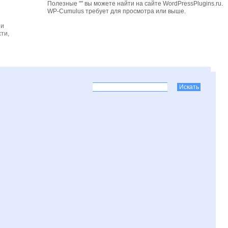
Полезные "" вы можете найти на сайте WordPressPlugins.ru.
WP-Cumulus требует для просмотра
или выше.
 и
ти,