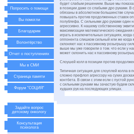
будет слабым решением. Выше мы показали
Попросить о помощи
в позиции даже со слабыми дро руками. В с
обязаны в абсолютном большинстве случае
повышать против продолженных ставок оп
Вы помогли
полублефа. С сильными дро руками один н
агрессивно. К нашему собственному эквит
максимизации математического ожидания 
Благодарим
играть в исключительных ситуациях, когда
оппонента слишком сильный или же когда м
Волонтёрство
склоняют нас к пассивному розыгрышу силь
выше мы уже говорили о том. что если у н
может склонить нас к пассивному розыгры
Отчет о поступлениях
Слоушей колл в позиции против продолжен
Мы в СМИ
Типичная ситуация для слоуплей колла в п
сложно префлоп агрессору на сухих досках
Страница памяти
контбета. В связи с этим если с пустой р
с сильными рунами мы зачастую будем скло
Форум "СОЦИЯ"
худших рук на последующих улицах.
Задайте вопрос
детскому онкологу
Консультация
психолога