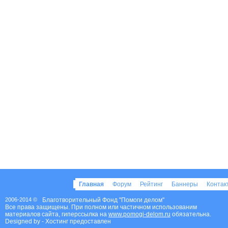
Главная
Форум
Рейтинг
Баннеры
Конта
2006-2014 ©
Благотворительный Фонд "Помоги делом"
Все права защищены. При полном или частичном использованим
материалов сайта, гиперссылка на
www.pomogi-delom.ru
обязательна.
Designed by
- Хостинг предоставлен