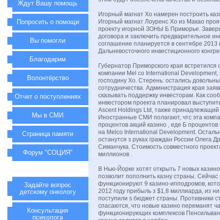
Ждут Вашу помощь
Игорный магнат Хо намерен построить каз
Попросить о помощи
Игорный магнат Лоуренс Хо из Макао проя
проекту игорной ЗОНЫ Б Приморье. Заве
договора и заключить предварительное и
Вы помогли
соглашение планируется в сентябре 2013 г
Дальневосточного инвестиционного конгре
Благодарим
Губернатор Приморского края встретился 
компании Mel со International Developmen
Волонтёрство
господину Хо. Стерень: остались довольн
сотрудничества. Администрация края заяв
сказывать поддержку инвесторам. Как сооб
Отчет о поступлениях
инвестором проекта планировал выступить
Ascent Holdings Ltd, также принадлежащий
Мы в СМИ
Иностранные СМИ полагают, чтс эта комп
процентов акций казино , еде Б проценто
на Melco International Development. Остал
Страница памяти
останутся з руках граждан России Олега Д
Симанчука. Стоимость совместного проект
Форум "СОЦИЯ"
миллионов .
В Нью-Йорке хотят открыть 7 новых казино,
позволит пополнить казну страны. Сейчас
функционируют 9 казино-ипподромов, кот
Задайте вопрос
2012 году прибыль з $1,8 миллиарда, из н
детскому онкологу
поступили s бюджет страны. Противники с
спасаются, что новые казино переманят ч
Консультация
функционирующих комплексов Пенсильван
психолога