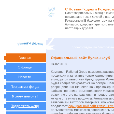
С Новым Годом и Рождест
Благотворительный Фонд "Помоги
поздравляет всех друзей с нас
Рождеством! В будущем году мы 
большого здоровья, крепкого пле
настоящих друзей!
проект создан по благосло
Главная
Официальный сайт Вулкан клуб
04.02.2018
О фонде
Компания Rational Group намерена расшир
продукции и запустить новые казино- игры на
Новости
этом другой известный бренд группы Poke
будет специализироваться на покере. Пла
Программы фонда
ребрендинг Full Tilt Poker. Но и про покер-
забыла , организаторы пообещали уделят
развитию этого направления и предоставл
Я хочу помочь!
ко каче с тв еиные продукты. Компания вы
заявлением, в котором говорится, что нов
Поддержать Фонд
предлагает
официальный сайт Вулкан клу
пользователям множество дополнительных
этом будут обеспечены качество и безопас