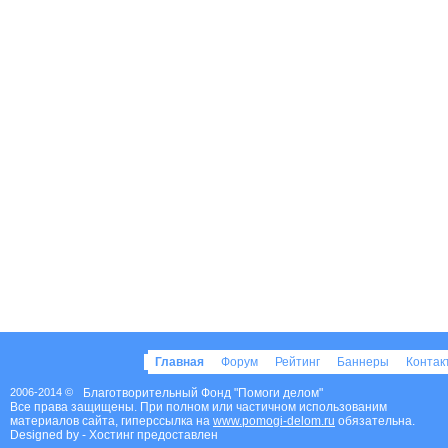
Главная
Форум
Рейтинг
Баннеры
Конта
2006-2014 ©
Благотворительный Фонд "Помоги делом"
Все права защищены. При полном или частичном использованим
материалов сайта, гиперссылка на
www.pomogi-delom.ru
обязательна.
Designed by
- Хостинг предоставлен