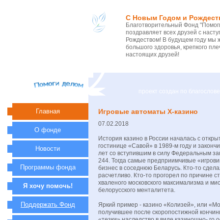
С Новым Годом и Рождест
Благотворительный Фонд "Помоги
поздравляет всех друзей с нас
Рождеством! В будущем году мы 
большого здоровья, крепкого пле
настоящих друзей!
проект создан по благосло
Главная
Игровые автоматы Х-казино
07.02.2018
О фонде
История казино в России началась с открыт
гостинице «Савой» в 1989-м году и законч
Новости
лет со вступившим в силу Федеральным з
244. Тогда самые предприимчивые «игрови
Программы фонда
бизнес в соседнюю Беларусь. Кто-то сдела
расчетливо. Кто-то прогорел по причине с
хваленого московского максимализма и м
Я хочу помочь!
белорусского менталитета.
Поддержать Фонд
Яркий пример - казино «Колизей», или «М
получившее после скоропостижной кончин
«тезки» наследство в виде казиношно- го 