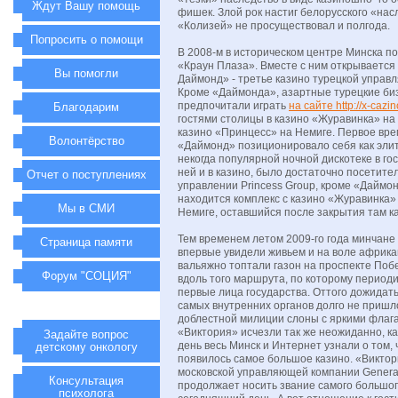
Ждут Вашу помощь
фишек. Злой рок настиг белорусского «нас
«Колизей» не просуществовал и полгода.
Попросить о помощи
В 2008-м в историческом центре Минска п
«Краун Плаза». Вместе с ним открывается
Вы помогли
Даймонд» - третье казино турецкой управ
Кроме «Даймонда», азартные турецкие б
предпочитали играть
на сайте http://x-cazin
Благодарим
гостями столицы в казино «Журавинка» на 
казино «Принцесс» на Немиге. Первое вре
Волонтёрство
«Даймонд» позиционировало себя как элит
некогда популярной ночной дискотеке в гос
ней и в казино, было достаточно посетите
Отчет о поступлениях
управлении Princess Group, кроме «Даймо
находится комплекс с казино «Журавинка» 
Мы в СМИ
Немиге, оставшийся после закрытия там ка
Тем временем летом 2009-го года минчане 
Страница памяти
впервые увидели живьем и на воле африка
вальяжно топтали газон на проспекте Побе
Форум "СОЦИЯ"
вдоль того маршрута, по которому период
первые лица государства. Оттого дожидать
самых внутренних органов долго не пришл
доблестной милиции слоны с яркими флага
«Виктория» исчезли так же неожиданно, как
Задайте вопрос
день весь Минск и Интернет узнали о том, 
детскому онкологу
появилось самое большое казино. «Викто
московской управляющей компании Genera
Консультация
продолжает носить звание самого большог
психолога