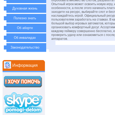
опробовать множество слотов, разработат
Опытный игрок может освоить новую игру, 
особенности, а после этого начинать плат
Духовная жизнь
заходите на ресурс, выбирайте слот и бе
наслаждайтесь игрой. Официальный ресур
Полезно знать
пользователям заработать на ставках. В к
большой выбор игровых автоматов, котор
организовать комфортный досуг. Ассортим
Об аборте
каждому геймеру совершенно бесплатно, е
проверить удачу или ознакомиться с пос
Об инвалидах
аппаратов.
Законодательство
Информация