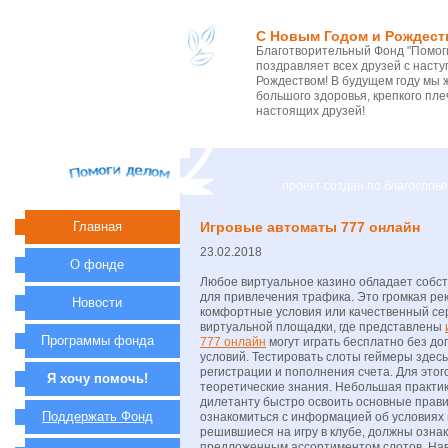
С Новым Годом и Рождест
Благотворительный Фонд "Помоги
поздравляет всех друзей с нас
Рождеством! В будущем году мы 
большого здоровья, крепкого пле
настоящих друзей!
проект создан по благосло
Главная
Игровые автоматы 777 онлайн
23.02.2018
О фонде
Любое виртуальное казино обладает соб
для привлечения трафика. Это громкая рек
Новости
комфортные условия или качественный се
виртуальной площадки, где представлены
Программы фонда
777 онлайн
могут играть бесплатно без д
условий. Тестировать слоты геймеры здесь
регистрации и пополнения счета. Для этог
Я хочу помочь!
теоретические знания. Небольшая практи
дилетанту быстро освоить основные прави
Поддержать Фонд
ознакомиться с информацией об условиях 
решившиеся на игру в клубе, должны озна
предложенным ассортиментом слотов. Нав