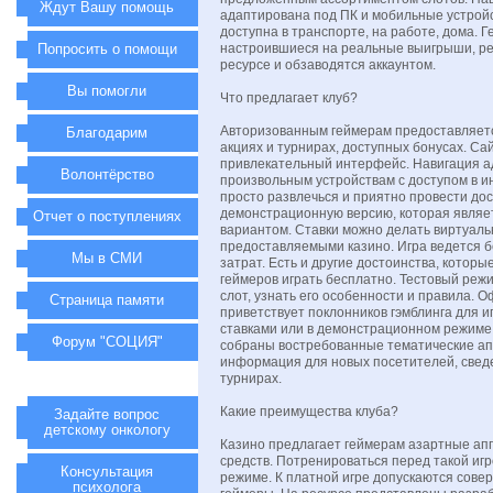
Ждут Вашу помощь
адаптирована под ПК и мобильные устройс
доступна в транспорте, на работе, дома. 
Попросить о помощи
настроившиеся на реальные выигрыши, ре
ресурсе и обзаводятся аккаунтом.
Вы помогли
Что предлагает клуб?
Авторизованным геймерам предоставляет
Благодарим
акциях и турнирах, доступных бонусах. Са
привлекательный интерфейс. Навигация а
Волонтёрство
произвольным устройствам с доступом в и
просто развлечься и приятно провести дос
демонстрационную версию, которая явля
Отчет о поступлениях
вариантом. Ставки можно делать виртуал
предоставляемыми казино. Игра ведется 
Мы в СМИ
затрат. Есть и другие достоинства, котор
геймеров играть бесплатно. Тестовый реж
слот, узнать его особенности и правила. 
Страница памяти
приветствует поклонников гэмблинга для 
ставками или в демонстрационном режиме
Форум "СОЦИЯ"
собраны востребованные тематические а
информация для новых посетителей, сведе
турнирах.
Какие преимущества клуба?
Задайте вопрос
детскому онкологу
Казино предлагает геймерам азартные ап
средств. Потренироваться перед такой иг
Консультация
режиме. К платной игре допускаются сов
психолога