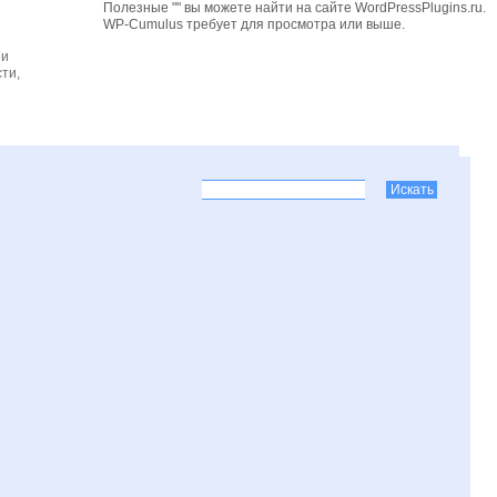
Полезные "" вы можете найти на сайте WordPressPlugins.ru.
WP-Cumulus требует для просмотра
или выше.
 и
ти,