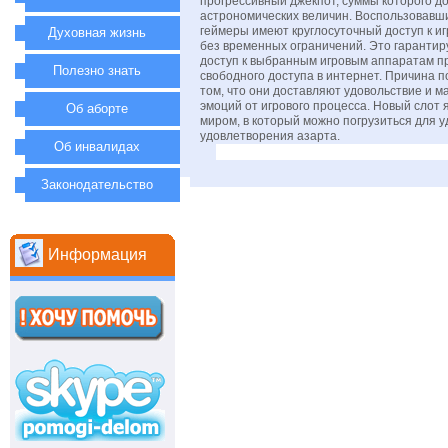
прогрессивный джекпот, суммы которого д
астрономических величин. Воспользовавши
геймеры имеют круглосуточный доступ к и
Духовная жизнь
без временных ограничений. Это гаранти
доступ к выбранным игровым аппаратам пр
Полезно знать
свободного доступа в интернет. Причина п
том, что они доставляют удовольствие и м
эмоций от игрового процесса. Новый слот
Об аборте
миром, в который можно погрузиться для у
удовлетворения азарта.
Об инвалидах
Законодательство
Информация