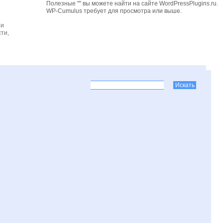
Полезные "" вы можете найти на сайте WordPressPlugins.ru.
WP-Cumulus требует для просмотра
или выше.
 и
ти,