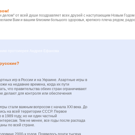
вом!
 делом" от всей души поздравляет всех друзей с наступающим Новым Годом
желаем Вам и вашим близким большого здоровья, крепкого плеча рядом, радос
вению протоиерея Андрея Ефанова
 русские?
ртных игр в России и на Украине. Азартные игры в
ожи на недавние времена, когда их пути
ать, что правительства обеих стран ограничивают
 не делают для контроля или обеспечения
гры стали важным вопросом с начала XXI века. До
ись на всей территории СССР. Первое
 в 1989 году, но ни один частный
нтересам. Тем не менее, все годы после распада
аны по всей стране.
оловине 2000-х годов. Появилось почти тысяча