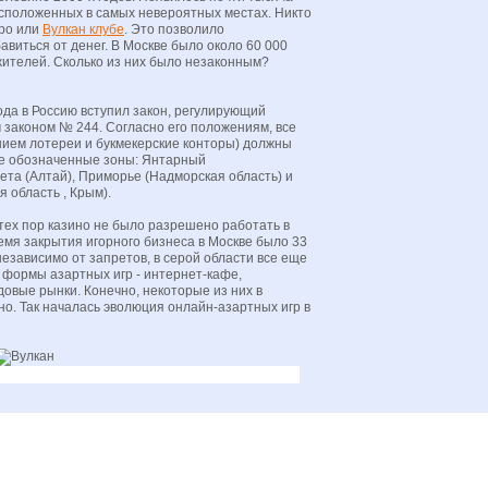
асположенных в самых невероятных местах. Никто
тро или
Вулкан клубе
. Это позволило
виться от денег. В Москве было около 60 000
жителей. Сколько из них было незаконным?
года в Россию вступил закон, регулирующий
законом № 244. Согласно его положениям, все
нием лотереи и букмекерские конторы) должны
ре обозначенные зоны: Янтарный
ета (Алтай), Приморье (Надморская область) и
 область , Крым).
с тех пор казино не было разрешено работать в
ремя закрытия игорного бизнеса в Москве было 33
независимо от запретов, в серой области все еще
формы азартных игр - интернет-кафе,
овые рынки. Конечно, некоторые из них в
о. Так началась эволюция онлайн-азартных игр в