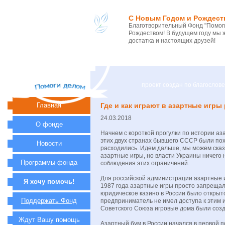
С Новым Годом и Рождест
Благотворительный Фонд "Помоги
Рождеством! В будущем году мы 
достатка и настоящих друзей!
проект создан по благосло
Главная
Где и как играют в азартные игры
24.03.2018
О фонде
Начнем с короткой прогулки по истории аза
этих двух странах бывшего СССР были пох
Новости
расходились. Идем дальше, мы можем сказ
азартные игры, но власти Украины ничего
Программы фонда
соблюдения этих ограничений.
Для российской администрации азартные и
Я хочу помочь!
1987 года азартные игры просто запрещал
юридическое казино в России было открыто
Поддержать Фонд
предприниматель не имел доступа к этим и
Советского Союза игровые дома были созд
Ждут Вашу помощь
Азартный бум в России начался в первой п