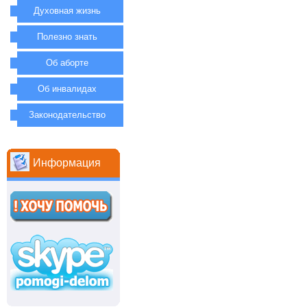
Духовная жизнь
Полезно знать
Об аборте
Об инвалидах
Законодательство
Информация