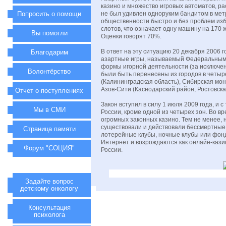
казино и множество игровых автоматов, р
Попросить о помощи
не был удивлен одноруким бандитом в ме
общественности быстро и без проблем изба
слотов, что означает одну машину на 170 
Вы помогли
Оценки говорят 70%.
В ответ на эту ситуацию 20 декабря 2006 
Благодарим
азартные игры, называемый Федеральным 
формы игорной деятельности (за исключе
Волонтёрство
были быть перенесены из городов в четы
(Калининградская область), Сибирская мон
Азов-Сити (Каснодарский район, Ростовская
Отчет о поступлениях
Закон вступил в силу 1 июля 2009 года, и 
Мы в СМИ
России, кроме одной из четырех зон. Во в
огромных законных казино. Тем не менее, 
существовали и действовали бессмертные 
Страница памяти
лотерейные клубы, ночные клубы или фонд
Интернет и возрождаются как онлайн-казин
Форум "СОЦИЯ"
России.
Задайте вопрос
детскому онкологу
Консультация
психолога