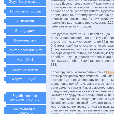
Ждут Вашу помощь
играх в Европе - американский континент 
популярен - исторические причины - причи
Попросить о помощи
приобрел большую популярность в рулетк
нолем, уменьшив преимущество казино до 2
широко распространенной зарубежной рул
Вы помогли
нулем, что дает казино преимущество 5,2
избегают опытных игроков).
Благодарим
Эта рулетка состоит из 37 полей от 1 до 3
равномерно распределены по кругу попер
Волонтёрство
и красного - между красным полем 32 и че
0. Сумма полей на колесе рулетки составл
(следовательно, часто это называется дья
Отчет о поступлениях
вы перемещаете линию, разделяющую круг
полей от 32 до 10 (правая сторона круга) р
Мы в СМИ
же - сумма полей от 5 до 0 (левая сторона 
333.
Страница памяти
Колесо рулетки, а также сама игра на
free-
пример прекрасно спроектированной и из
Форум "СОЦИЯ"
Его идеальная гармония нарушается тольк
разделение полей на черные и красные и 
один цвет, не смежный друг с другом, приве
следующее деление на высокие и низкие чи
контакт с полукруглыми соединениями не и
Задайте вопрос
5 и 10 оба числа из низкого диапазона сме
детскому онкологу
Второй элемент, который нарушает гармони
местоположение третьего типа так назыв
Консультация
шансы» - четные числа нечетные - они сме
психолога