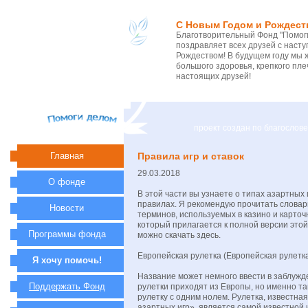
С Новым Годом и Рождест
Благотворительный Фонд "Помоги
поздравляет всех друзей с нас
Рождеством! В будущем году мы 
большого здоровья, крепкого пле
настоящих друзей!
проект создан по благосло
Главная
Правила игр и ставок
29.03.2018
О фонде
В этой части вы узнаете о типах азартных
правилах. Я рекомендую прочитать словар
Новости
терминов, используемых в казино и карточ
который прилагается к полной версии этой
Программы фонда
можно скачать здесь.
Европейская рулетка (Европейская рулетк
Я хочу помочь!
Название может немного ввести в заблужд
Поддержать Фонд
рулетки приходят из Европы, но именно т
рулетку с одним нолем. Рулетка, известная
азартных игр», является самой известной 