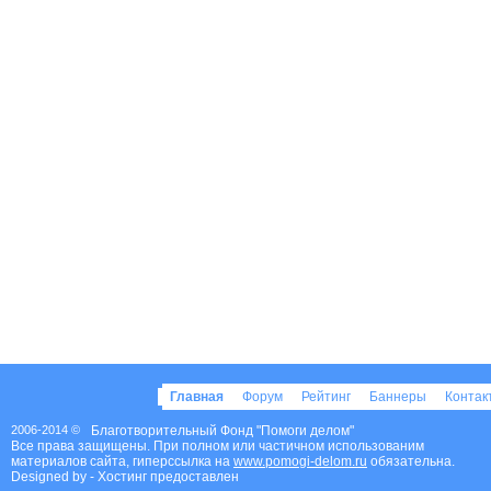
Главная
Форум
Рейтинг
Баннеры
Конта
2006-2014 ©
Благотворительный Фонд "Помоги делом"
Все права защищены. При полном или частичном использованим
материалов сайта, гиперссылка на
www.pomogi-delom.ru
обязательна.
Designed by
- Хостинг предоставлен