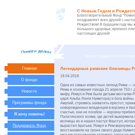
С Новым Годом и Рождест
Благотворительный Фонд "Помоги
поздравляет всех друзей с нас
Рождеством! В будущем году мы 
большого здоровья, крепкого пле
настоящих друзей!
проект создан по благосло
Главная
Легендарные римские близнецы Р
18.04.2018
О фонде
Одна из самых известных легенд Рима — э
Рема и основания города 21 апреля 753 г. д
Новости
мифу, Ромул и Рем были детьми весталки 
царя Альба-Лонги Нумитора) и бога войны
Программы фонда
Амупий, стремясь захватить престот, прик
новорожденных младенцев в корзину и брос
счастью, они не погибли — корзину прибил
Я хочу помочь!
Палатинского холма, где детей выкормила
волчицы их и нашел пастух Фаустул, котор
Поддержать Фонд
вырастил братьев. Ромул и Рем вернулись в
восстановили на троне своего деда Нумито
четыре года решили заложить город на мес