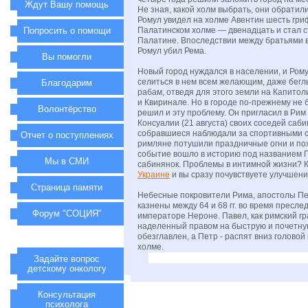
Ждут Вашу помощь
Не зная, какой холм выбрать, они обратил
Ромул увидел на холме Авентин шесть гриф
Попросить о помощи
Палатинском холме — двенадцать и стал с
Палатине. Впоследствии между братьями в
Ромул убил Рема.
Вы помогли
Новый город нуждался в населении, и Ром
селиться в нем всем желающим, даже бегл
Благодарим
рабам, отведя для этого земли на Капитол
и Квиринале. Но в городе по-прежнему не
Волонтёрство
решил и эту проблему. Он пригласил в Рим
Консуалии (21 августа) своих соседей саби
собравшиеся наблюдали за спортивными 
Отчет о поступлениях
римляне потушили праздничные огни и по
событие вошло в историю под названием
Мы в СМИ
сабинянок. Проблемы в интимной жизни? 
Украине
и вы сразу почувствуете улучшени
Страница памяти
Небесные покровители Рима, апостолы Пе
казнены между 64 и 68 гг. во время пресл
Форум "СОЦИЯ"
императоре Нероне. Павел, как римский г
наделенный правом на быструю и почетну
обезглавлен, а Петр - распят вниз головой
холме.
Задайте вопрос
детскому онкологу
Консультация
психолога