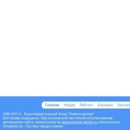
Главная
Форум
Рейтинг
Баннеры
Конта
2006-2014 ©
Благотворительный Фонд "Помоги делом"
Все права защищены. При полном или частичном использованим
материалов сайта, гиперссылка на
www.pomogi-delom.ru
обязательна.
Designed by
- Хостинг предоставлен