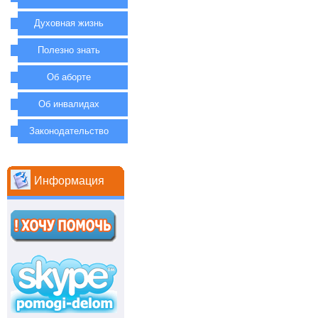
Духовная жизнь
Полезно знать
Об аборте
Об инвалидах
Законодательство
Информация