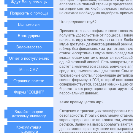
Ждут Вашу помощь
аппарата на главной странице представл
категории слотов. Клуб предлагает геймер
Попросить о помощи
но сначала необходимо подобрать прием
Что предлагает клуб?
Вы помогли
Привлекательная графика и сюжет позволя
получить удовольствие от процесса. Нович
Благодарим
начинать игру с минимальных ставок. Люб
клубе доступен демонстрационный режим. 
Волонтёрство
геймер без финансовых затрат отыщет сл
ставок. Ассортимент клуба можно разделит
классическим слотам относятся трехбара
Отчет о поступлениях
одной активной линией. Есть аппараты, в
растет с количеством ставок. Бонусные а
Мы в СМИ
средства, применяемые для ставок. Самые
трехмерные слоты, поражающие детализа
спинов формирует ГСЧ, который постоянн
Страница памяти
совершенствуется, создает комбинацию си
бережет свою репутацию и гарантирует г
Форум "СОЦИЯ"
персональных данных.
Какие преимущества игр?
Сведения о транзакциях зашифрованы с 
Задайте вопрос
безопасности. Играть с реальными ставкам
детскому онкологу
зарегистрированные пользователи, имеющ
ресурсе. Заявки на вывод обрабатываются 
Консультация
деньги можно при отсутствии неотыгранны
психолога