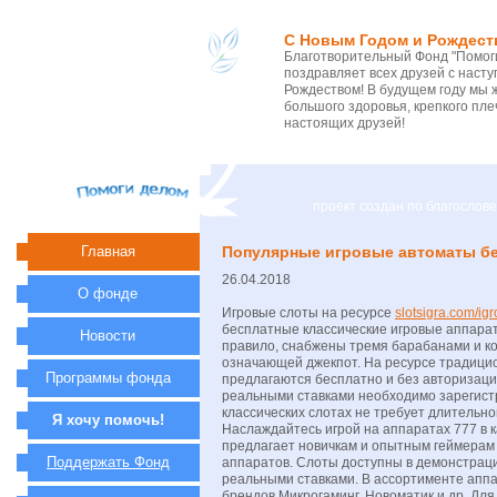
С Новым Годом и Рождест
Благотворительный Фонд "Помоги
поздравляет всех друзей с нас
Рождеством! В будущем году мы 
большого здоровья, крепкого пле
настоящих друзей!
проект создан по благосло
Главная
Популярные игровые автоматы бе
26.04.2018
О фонде
Игровые слоты на ресурсе
slotsigra.com/ig
бесплатные классические игровые аппарат
Новости
правило, снабжены тремя барабанами и к
означающей джекпот. На ресурсе традици
Программы фонда
предлагаются бесплатно и без авторизации
реальными ставками необходимо зарегистр
классических слотах не требует длительно
Я хочу помочь!
Наслаждайтесь игрой на аппаратах 777 в к
предлагает новичкам и опытным геймерам
Поддержать Фонд
аппаратов. Слоты доступны в демонстрац
реальными ставками. В ассортименте апп
брендов Микрогаминг, Новоматик и др. Для