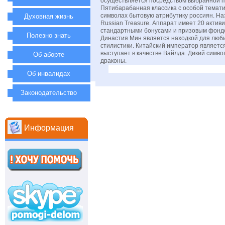
осуществляется посредством выбранной 
Пятибарабанная классика с особой темати
символах бытовую атрибутику россиян. На
Духовная жизнь
Russian Treasure. Аппарат имеет 20 актив
стандартными бонусами и призовым фонд
Полезно знать
Династия Мин является находкой для люб
стилистики. Китайский император являетс
выступает в качестве Вайлда. Дикий симво
Об аборте
драконы.
Об инвалидах
Законодательство
Информация