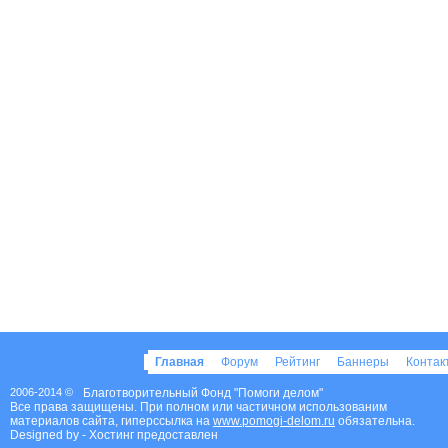
Главная
Форум
Рейтинг
Баннеры
Конта
2006-2014 ©
Благотворительный Фонд "Помоги делом"
Все права защищены. При полном или частичном использованим
материалов сайта, гиперссылка на
www.pomogi-delom.ru
обязательна.
Designed by
- Хостинг предоставлен