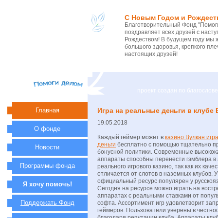
С Новым Годом и Рождест
Благотворительный Фонд "Помоги
поздравляет всех друзей с нас
Рождеством! В будущем году мы 
большого здоровья, крепкого пле
настоящих друзей!
проект создан по благосло
Главная
Игра на реальные деньги в клубе 
19.05.2018
О фонде
Каждый геймер может в
казино Вулкан игр
деньги
бесплатно с помощью тщательно п
Новости
бонусной политики. Современные высоко
аппараты способны перенести гэмблера в
Программы фонда
реального игрового казино, так как их кач
отличается от слотов в наземных клубов. 
официальный ресурс популярен у русскоя
Я хочу помочь!
Сегодня на ресурсе можно играть на вост
аппаратах с реальными ставками от попу
Поддержать Фонд
софта. Ассортимент игр удовлетворит за
геймеров. Пользователи уверены в честнос
благодаря репутации клуба. Аппараты клу