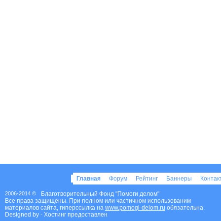
Главная
Форум
Рейтинг
Баннеры
Конта
2006-2014 ©
Благотворительный Фонд "Помоги делом"
Все права защищены. При полном или частичном использованим
материалов сайта, гиперссылка на
www.pomogi-delom.ru
обязательна.
Designed by
- Хостинг предоставлен