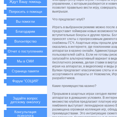
Ждут Вашу помощь
управлении, с которым разберется и нови
позволит правильно вести игру, совершать
Попросить о помощи
выигрыши.
Что предлагает клуб?
Вы помогли
Играть в выбранном режиме можно после 
предоставит геймерам новые возможности
Благодарим
вступительные бонусы и другие призы. Б
приносят слоты с прогрессивным джекпото
Волонтёрство
снабжены ГСЧ. Азартные игры прошли дли
оказались в интернете, где поклонники аза
аппаратах в казино онлайн. Администраци
Отчет о поступлениях
пользователей сайта. Если не готовы рис
запускайте альтернативный вариант в ви
Мы в СМИ
бесплатного режима, делая ставки в вирту
играя на аппаратах, в видеопокер и виды р
Вулкан предлагает классические слоты и н
Страница памяти
ассортименте аппараты от Новоматик, Игр
разработчиков.
Форум "СОЦИЯ"
Какие преимущества казино?
Прорывом в азартных играх сегодня являет
аппаратах в домашних условиях. В интерн
Задайте вопрос
множество клубов предлагают платную игр
детскому онкологу
гемблинге выступает легендарное казино В
размещена огромная коллекция игр, обла
Консультация
преимуществами. Это интригующие сюжет
психолога