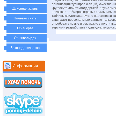
предложения, беспрепятственные выплат
организация турниров и акций, качественн
круглосуточной техподдержкой. Клуб с выв
Духовная жизнь
призывает геймеров играть с реальными с
таблицы свидетельствуют о надежности за
Полезно знать
защищает персональные данные пользова
опробовать новые игры, можно запустить
версию и разработать индивидуальную стр
Об аборте
Об инвалидах
Законодательство
Информация