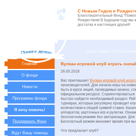
С Новым Годом и Рождест
Благотворительный Фонд "Помоги
Рождеством! В будущем году мы 
достатка и настоящих друзей!
проект создан по благосло
Главная
Вулкан игровой клуб играть онла
26.05.2018
О фонде
Вас приглашает
Вулкан игровой клуб игра
производителей. Для начала игры на новин
Новости
быть в курсе акций, проводимых казино, с
официальном ресурсе. Сориентироваться 
Программы фонда
быстро найдете необходимый раздел. Рейт
турнирах, которые регулярно проводит клу
количеством и общей суммой ставок. Каз
Я хочу помочь!
аппаратов, карточных игр и рулетки. Озн
бесплатном режиме без авторизации. Для и
Поддержать Фонд
Бесплатный режим экономит время при выб
Что предлагает клуб?
Ждут Вашу помощь