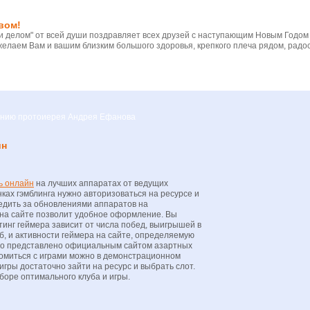
вом!
 делом" от всей души поздравляет всех друзей с наступающим Новым Годом
желаем Вам и вашим близким большого здоровья, крепкого плеча рядом, радос
вению протоиерея Андрея Ефанова
йн
ть онлайн
на лучших аппаратах от ведущих
ках гэмблинга нужно авторизоваться на ресурсе и
ледить за обновлениями аппаратов на
на сайте позволит удобное оформление. Вы
инг геймера зависит от числа побед, выигрышей в
б, и активности геймера на сайте, определяемую
ино представлено официальным сайтом азартных
акомиться с играми можно в демонстрационном
гры достаточно зайти на ресурс и выбрать слот.
оре оптимального клуба и игры.