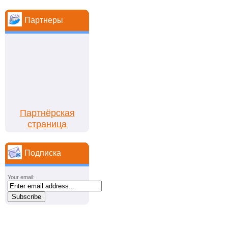
Партнеры
Партнёрская
страница
Подписка
Your email: