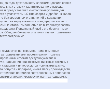
ры, за годы деятельности зарекомендовало себя в
реальных ставок и гарантированного вывода
ила и предоставляет комфортные условия для
тся в увлекательный мир азарта и драйва. Выбрав
жно без временных ограничений в домашних
имущества виртуального казино, предлагающего
еальные ставки, выполнение на выгодных условиях
хподдержку. Популярный клуб с его бесплатными
ов. Обладая большим опытом и изучая тщательно
 тестовом режиме.
круглосуточно, стремясь привлечь новых
и авторизованными посетителями, получив
ированным игрокам доступно участие в
убе. Заведение приветствует рисковых активных
и ставками и интересуются новинками казино.
о бонусов и подарков, имеет массу преимуществ,
доставление наиболее востребованных аппаратов
льными ставками, круглосуточная техподдержка.