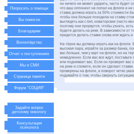
он ничего не может ударить, часто будет о
Попросить о помощи
что ваш оппонент не попал на флопе и не 
ставка должна играть за 50% стоимости ба
чтобы она больше походила на ставку стоим
Вы помогли
выглядеть как c-bet, новаторские (часто 
поэтому они прорвутся, чтобы узнать, есть 
будете делать на реке. В зависимости от то
Благодарим
придется делать ставки снова или ждать и 
Волонтёрство
На тёрне вы должны играть как на флопе. Е
высокая пара, играйте за размер банка, по
вас больше, чем у карт на флопе, но на те
Отчет о поступлениях
немедленно. Если вас все ждут, поставьте 
или поднимает вас. Если он проверит вас 
Мы в СМИ
на реке и сложите, если он сделает ставки
проверены на флопе, а поворот четко указ
подумайте о том, чтобы свернуть ситуацию,
Страница памяти
Форум "СОЦИЯ"
Задайте вопрос
детскому онкологу
Консультация
психолога