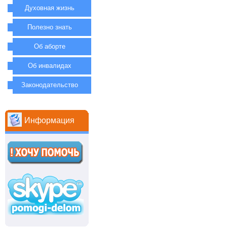
Духовная жизнь
Полезно знать
Об аборте
Об инвалидах
Законодательство
Информация