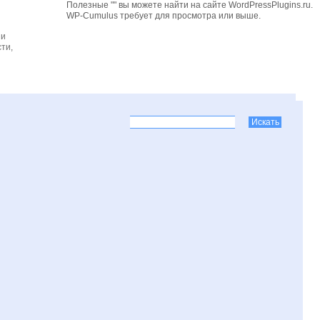
Полезные "" вы можете найти на сайте WordPressPlugins.ru.
WP-Cumulus требует для просмотра
или выше.
 и
ти,