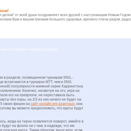
вом!
 делом" от всей души поздравляет всех друзей с наступающим Новым Годом
желаем Вам и вашим близким большого здоровья, крепкого плеча рядом, радос
вению протоиерея Андрея Ефанова
и в разделе, посвященном турнирам SNG, -
аще встречаются в турнирах MTT, чем в SNG.
женной) популярности книжной серии Харрингтона
 исключением. Конечно, несмотря на это, игра на
лали его на префлопе, не переставала быть
арты без пары, на 2/3 из них ничего не будет на
/3 своих фишек на
сайт онлайн игр азартных
, они,
оэтому вы можете предположить, что карты будут
есь, когда на терне появляется поворот, имейте в
о будут на флопе ни с чем, в надежде, что им
я опасная карта. Таким образом, ваша игра, если