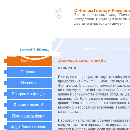
С Новым Годом и Рождест
Благотворительный Фонд "Помоги
Рождеством! В будущем году мы 
достатка и настоящих друзей!
проект создан по благосло
Главная
Азартные игры онлайн
03.06.2018
О фонде
Еще одна концепция, которую мы обсуждал
продолжение игры, т. Е. C-bet. Эти игры ч
Новости
Фактически, благодаря огромной (и заслу
по холдему, игры c-bet стали нормой, а не
Программы фонда
флопе в большинстве случаев, когда мы де
правильной. Если у вашего оппонента две к
флопе. Если ваши оппоненты помещают 1
Я хочу помочь!
вероятно, необратимо вовлечены в банк, п
сравниваться.
Поддержать Фонд
Несмотря на то, что вы обычно складывает
виду, что умные и агрессивные игроки част
Ждут Вашу помощь
удастся выиграть банк, если позже появитс