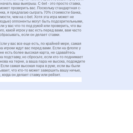
значать ваш выигрыш. C-bet - это просто ставка,
может проверить вас. Поскольку стандартная c-
нка, я предлагаю сыграть 70% стоимости банка,
ости, чем на c-bet. Хотя эта игра может не
молодые) оппоненты могут быть подозрительными,
ли у вас что-то под рукой или проверить, что вы
го, какой игрок у вас есть перед вами, вам часто
сбрасывать, если он делает ставки.
сли у вас все еще есть, по крайней мере, самая
ка игроки ждут вас перед вами. Если на флопе у
рне есть более высокая карта, не сдавайтесь
на подставку, но сбросьте, если кто-то поднимает
снова на терне, а ваша пара не высока, подождите
. Если самая высокая пара в руке, если вы были
ывает, что кто-то может завершить вашу ничью,
 когда он делает ставку или рейзит.