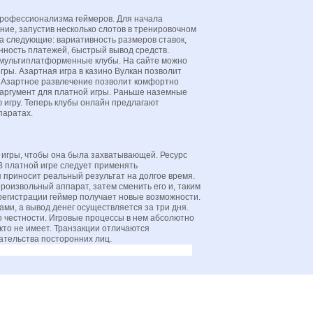
 профессионализма геймеров. Для начала
ие, запустив несколько слотов в тренировочном
а следующие: вариативность размеров ставок,
нность платежей, быстрый вывод средств.
 мультиплатформенные клубы. На сайте можно
ры. Азартная игра в казино Вулкан позволит
. Азартное развлечение позволит комфортно
 аргумент для платной игры. Раньше наземные
 игру. Теперь клубы онлайн предлагают
паратах.
 игры, чтобы она была захватывающей. Ресурс
В платной игре следует применять
 приносит реальный результат на долгое время.
оизвольный аппарат, затем сменить его и, таким
регистрации геймер получает новые возможности.
ми, а вывод денег осуществляется за три дня.
го честности. Игровые процессы в нем абсолютно
кто не имеет. Транзакции отличаются
тельства посторонних лиц.