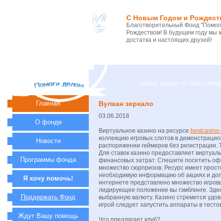
С Новым Годом и Рождест
Благотворительный Фонд "Помоги
Рождеством! В будущем году мы 
достатка и настоящих друзей!
проект создан по благосло
Главная
Вулкан зеркало
03.06.2018
О фонде
Виртуальное казино на ресурсе
bestcasino-
коллекцию игровых слотов в демонстраци
Новости
распоряжении геймеров без регистрации. 
Для ставок казино предоставляет виртуал
Программы фонда
финансовых затрат. Спешите посетить офи
множество сюрпризов. Ресурс имеет прост
необходимую информацию об акциях и до
Я хочу помочь!
интернете представлено множество игров
лидирующее положение вы гэмблинге. Здес
Поддержать Фонд
выбранную валюту. Казино стремится удов
игрой следует запустить аппараты в тесто
Ждут Вашу помощь
Что предлагает клуб?