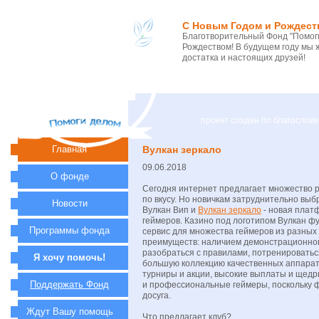
С Новым Годом и Рождест
Благотворительный Фонд "Помоги
Рождеством! В будущем году мы 
достатка и настоящих друзей!
проект создан по благосло
Главная
Вулкан зеркало
09.06.2018
О фонде
Сегодня интернет предлагает множество р
по вкусу. Но новичкам затруднительно вы
Новости
Вулкан Вип и
Вулкан зеркало
- новая плат
геймеров. Казино под логотипом Вулкан ф
Программы фонда
сервис для множества геймеров из разных
преимуществ: наличием демонстрационног
разобраться с правилами, потренироватьс
Я хочу помочь!
большую коллекцию качественных аппарат
турниры и акции, высокие выплаты и щедр
Поддержать Фонд
и профессиональные геймеры, поскольку 
досуга.
Ждут Вашу помощь
Что предлагает клуб?