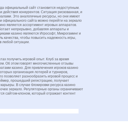
огда официальный сайт становится недоступным.
и действия конкурентов. Ситуация рискованная, и
калами. Это аналогичные ресурсы, но они имеют
и официального сайта можно перейти на зеркало
зино является ассортимент игровых аппаратов.
ботает непрерывно, добавляя аппараты и
ками казино являются Игрософт, Микрогаминг и
ль качества, чтобы повысить надежность игры,
в любой ситуации.
тах получить игровой опыт. Клуб за время
ем. Об этом говорят многочисленные отзывы
ратами казино. Для привлечения игроков казино
оторых организация лотерей и турниров,
о позволяет разнообразить игровой процесс и
еймер, прошедший регистрацию, получает
карьеры. В случае блокировки ресурса казино
очее зеркало. Регуляторные органы ограничивают
тся сайтом-клоном, который отражает контент