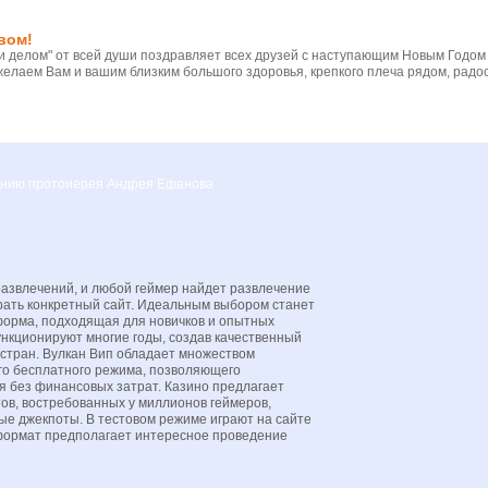
вом!
 делом" от всей души поздравляет всех друзей с наступающим Новым Годом
желаем Вам и вашим близким большого здоровья, крепкого плеча рядом, радос
вению протоиерея Андрея Ефанова
азвлечений, и любой геймер найдет развлечение
брать конкретный сайт. Идеальным выбором станет
форма, подходящая для новичков и опытных
ункционируют многие годы, создав качественный
 стран. Вулкан Вип обладает множеством
о бесплатного режима, позволяющего
я без финансовых затрат. Казино предлагает
ов, востребованных у миллионов геймеров,
ые джекпоты. В тестовом режиме играют на сайте
формат предполагает интересное проведение