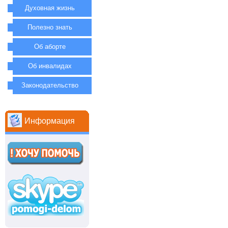
Духовная жизнь
Полезно знать
Об аборте
Об инвалидах
Законодательство
Информация