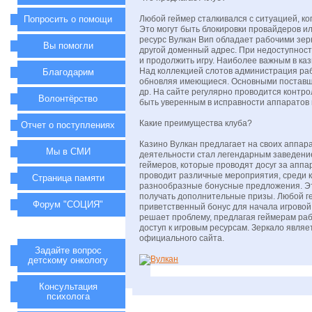
Попросить о помощи
Любой геймер сталкивался с ситуацией, к
Это могут быть блокировки провайдеров ил
ресурс Вулкан Вип обладает рабочими зер
Вы помогли
другой доменный адрес. При недоступност
и продолжить игру. Наиболее важным в ка
Над коллекцией слотов администрация ра
Благодарим
обновляя имеющиеся. Основными поставщи
др. На сайте регулярно проводится контро
Волонтёрство
быть уверенным в исправности аппаратов 
Какие преимущества клуба?
Отчет о поступлениях
Казино Вулкан предлагает на своих аппара
Мы в СМИ
деятельности стал легендарным заведени
геймеров, которые проводят досуг за аппа
проводит различные мероприятия, среди к
Страница памяти
разнообразные бонусные предложения. Эт
получать дополнительные призы. Любой г
Форум "СОЦИЯ"
приветственный бонус для начала игровой 
решает проблему, предлагая геймерам раб
доступ к игровым ресурсам. Зеркало являе
официального сайта.
Задайте вопрос
детскому онкологу
Консультация
психолога