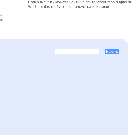
Полезные "" вы можете найти на сайте WordPressPlugins.ru.
WP-Cumulus требует для просмотра
или выше.
 и
ти,