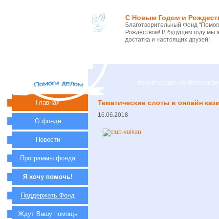
С Новым Годом и Рождест
Благотворительный Фонд "Помоги
Рождеством! В будущем году мы 
достатка и настоящих друзей!
проект создан по благосло
Главная
Тематические слоты в онлайн каз
16.06.2018
О фонде
Новости
Программы фонда
Я хочу помочь!
Поддержать Фонд
Ждут Вашу помощь