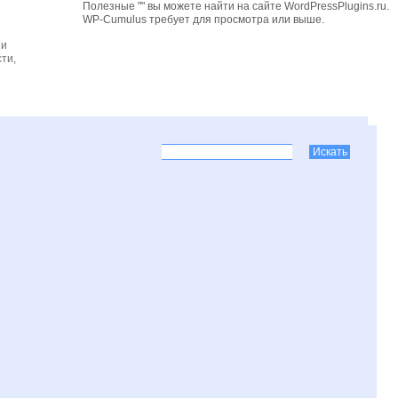
Полезные "" вы можете найти на сайте WordPressPlugins.ru.
WP-Cumulus требует для просмотра
или выше.
 и
ти,