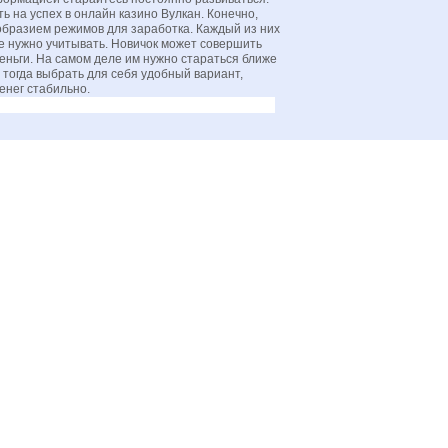
ь на успех в онлайн казино Вулкан. Конечно,
ообразием режимов для заработка. Каждый из них
е нужно учитывать. Новичок может совершить
еньги. На самом деле им нужно стараться ближе
 тогда выбрать для себя удобный вариант,
енег стабильно.