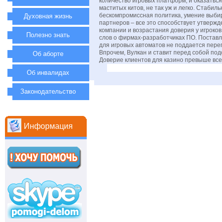
количество игровых платформ, и оказаться
маститых китов, не так уж и легко. Стабиль
бескомпромиссная политика, умение выби
Духовная жизнь
партнеров – все это способствует утверж
компании и возрастания доверия у игроков
Полезно знать
слов о фирмах-разработчиках ПО. Постав
для игровых автоматов не поддается пер
Впрочем, Вулкан и ставит перед собой по
Об аборте
Доверие клиентов для казино превыше все
Об инвалидах
Законодательство
Информация