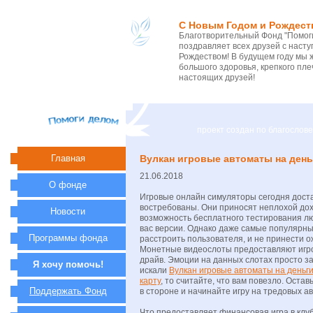
С Новым Годом и Рождест
Благотворительный Фонд "Помоги
поздравляет всех друзей с нас
Рождеством! В будущем году мы 
большого здоровья, крепкого пле
настоящих друзей!
проект создан по благосло
Главная
Вулкан игровые автоматы на день
21.06.2018
О фонде
Игровые онлайн симуляторы сегодня дост
востребованы. Они приносят неплохой до
Новости
возможность бесплатного тестирования 
вас версии. Однако даже самые популярны
Программы фонда
расстроить пользователя, и не принести 
Монетные видеослоты предоставляют игр
драйв. Эмоции на данных слотах просто з
Я хочу помочь!
искали
Вулкан игровые автоматы на деньги
карту
, то считайте, что вам повезло. Оста
Поддержать Фонд
в стороне и начинайте игру на тредовых а
Что предоставляет финансовая игра в клу