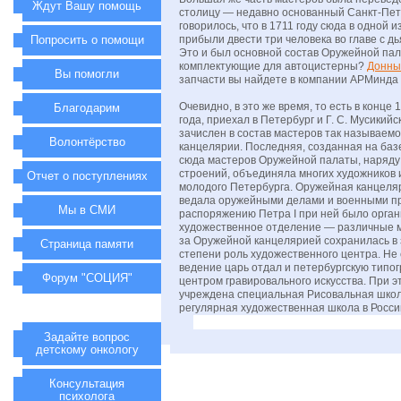
Ждут Вашу помощь
столицу — недавно основанный Санкт-Пет
говорилось, что в 1711 году сюда в одной 
Попросить о помощи
прибыли двести три человека во главе с д
Это и был основной состав Оружейной па
комплектующие для автоцистерны?
Донны
Вы помогли
запчасти вы найдете в компании АРМинда
Очевидно, в это же время, то есть в конце
Благодарим
года, приехал в Петербург и Г. С. Мусикийс
зачислен в состав мастеров так называем
Волонтёрство
канцелярии. Последняя, созданная на ба
сюда мастеров Оружейной палаты, наряду
строений, объединяла многих художников 
Отчет о поступлениях
молодого Петербурга. Оружейная канцеля
ведала оружейными делами и военными пр
Мы в СМИ
распоряжению Петра I при ней было орга
художественное отделение — различные ма
за Оружейной канцелярией сохранилась в
Страница памяти
степени роль художественного центра. Не 
ведение царь отдал и петербургскую типо
Форум "СОЦИЯ"
центром гравировального искусства. При 
учреждена специальная Рисовальная шко
регулярная художественная школа в Росси
Задайте вопрос
детскому онкологу
Консультация
психолога