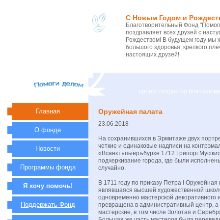
С Новым Годом и Рождест
Благотворительный Фонд "Помоги
поздравляет всех друзей с нас
Рождеством! В будущем году мы 
большого здоровья, крепкого пле
настоящих друзей!
проект создан по благосло
Главная
Оружейная палата
23.06.2018
О фонде
На сохранившихся в Эрмитаже двух портре
четкие и одинаковые надписи на контрэма
Новости
«Всанктъпыеръбурхе 1712 Гриігорі Мусікис
подчеркивание города, где были исполнен
Программы фонда
случайно.
В 1711 году по приказу Петра I Оружейная 
Я хочу помочь!
являвшаяся высшей художественной школо
одновременно мастерской декоративного и
Поддержать Фонд
превращена в административный центр, а
мастерские, в том числе Золотая и Серебр
Большая же часть мастеров была перевед