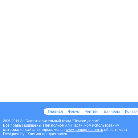
Главная
Форум
Рейтинг
Баннеры
Конта
2006-2014 ©
Благотворительный Фонд "Помоги делом"
Все права защищены. При полном или частичном использованим
материалов сайта, гиперссылка на
www.pomogi-delom.ru
обязательна.
Designed by
- Хостинг предоставлен