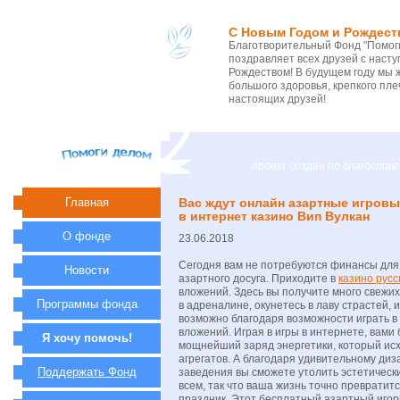
С Новым Годом и Рождест
Благотворительный Фонд "Помоги
поздравляет всех друзей с нас
Рождеством! В будущем году мы 
большого здоровья, крепкого пле
настоящих друзей!
проект создан по благосло
Главная
Вас ждут онлайн азартные игровы
в интернет казино Вип Вулкан
О фонде
23.06.2018
Сегодня вам не потребуются финансы для
Новости
азартного досуга. Приходите в
казино русс
вложений. Здесь вы получите много свежи
Программы фонда
в адреналине, окунетесь в лаву страстей, и
возможно благодаря возможности играть в
вложений. Играя в игры в интернете, вами
Я хочу помочь!
мощнейший заряд энергетики, который исх
агрегатов. А благодаря удивительному диз
Поддержать Фонд
заведения вы сможете утолить эстетически
всем, так что ваша жизнь точно превратит
праздник. Этот бесплатный азартный иго