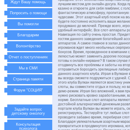
Ждут Вашу помощь
лучшим местом для онлайн-досуга. Когда п
казино и откроете для себя гемблинг, с гол
Попросить о помощи
фантастическую атмосферу, пропитанную
чудесами. Этот азартный клуб похож на в
будете постоянно исполнять ваши желания
Вы помогли
продумано до мелочей. Прежде всего, игр
удобный интерфейс. Все слот-аппараты р
Навигация по сайту очень простая. Придет
Благодарим
гостям данного заведения богатейший асс
аппаратов. А самое главное в залах данно
Волонтёрство
игроманов ждет много необычных сюрприз
бонусов. Время, проведенное в компании с
легкостью может заменить дорогие посеще
Отчет о поступлениях
готовы к онлайн-нирване? В таком случае
отодвинуть все проблемы и заботы на вто
Мы в СМИ
отправиться бороздить зрелищные лабир
данного азартного клуба. Играя в Вулкане 
вы всегда сможете подружиться с удачей.
Страница памяти
этого клуба Вулкан являются воистину уни
слоты, вы совместите отдых и пользу, но в
Форум "СОЦИЯ"
демо-режим. Играя без вложений, к вам при
нужно рисковать кровно заработанными, в
норме. Бесплатные слот-аппараты являют
достойной альтернативой денежным разв
портале клуба Вулкан вы можете играть, ск
Задайте вопрос
регистрируясь. Тестируйте тут любые слот
детскому онкологу
проводите забавно время, перебирая слот
Благодаря увлекательным азартным мара
Консультация
превратиться в продвинутого игромана, к
психолога