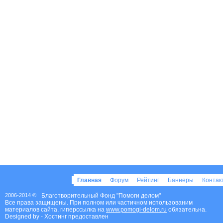
Главная
Форум
Рейтинг
Баннеры
Конта
2006-2014 ©
Благотворительный Фонд "Помоги делом"
Все права защищены. При полном или частичном использованим
материалов сайта, гиперссылка на
www.pomogi-delom.ru
обязательна.
Designed by
- Хостинг предоставлен