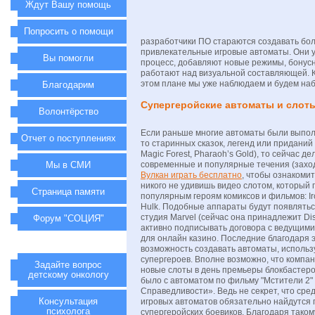
Ждут Вашу помощь
Попросить о помощи
разработчики ПО стараются создавать бо
привлекательные игровые автоматы. Они 
Вы помогли
процесс, добавляют новые режимы, бонусн
работают над визуальной составляющей. 
этом плане мы уже наблюдаем и будем на
Благодарим
Супергеройские автоматы и слот
Волонтёрство
Если раньше многие автоматы были выполн
Отчет о поступлениях
то старинных сказок, легенд или приданий (
Magic Forest, Pharaoh’s Gold), то сейчас д
Мы в СМИ
современные и популярные течения (захо
Вулкан играть бесплатно
, чтобы ознакомит
никого не удивишь видео слотом, который
Страница памяти
популярным героям комиксов и фильмов: Ir
Hulk. Подобные аппараты будут появляться
студия Marvel (сейчас она принадлежит Di
Форум "СОЦИЯ"
активно подписывать договора с ведущим
для онлайн казино. Последние благодаря 
возможность создавать автоматы, использ
супергероев. Вполне возможно, что компан
Задайте вопрос
новые слоты в день премьеры блокбастеро
детскому онкологу
было с автоматом по фильму "Мстители 2"
Справедливости». Ведь не секрет, что ср
Консультация
игровых автоматов обязательно найдутся 
психолога
супергеройских боевиков. Благодаря таком