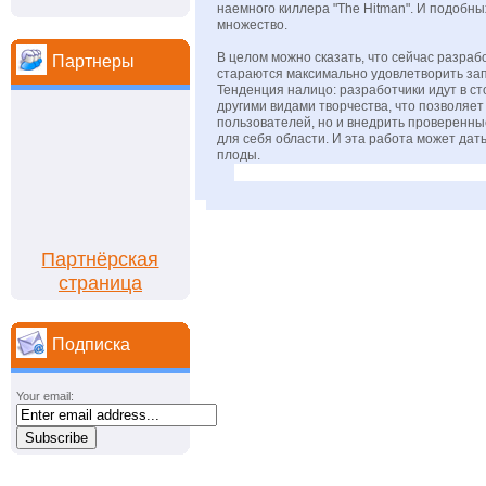
наемного киллера "The Hitman". И подобн
множество.
В целом можно сказать, что сейчас разраб
Партнеры
стараются максимально удовлетворить зап
Тенденция налицо: разработчики идут в ст
другими видами творчества, что позволяет
пользователей, но и внедрить проверенны
для себя области. И эта работа может дат
плоды.
Партнёрская
страница
Подписка
Your email: