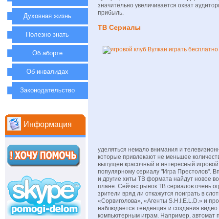
значительно увеличивается охват аудитори
прибыль.
Духовная жизнь
ТВ Сериалы
Полезно знать
Об аборте
Об инвалидах
Законодательство
Информация
уделяться немало внимания и телевизион
которые привлекают не меньшее количест
выпущен красочный и интересный игровой
популярному сериалу "Игра Престолов". В
и другие хиты ТВ формата найдут новое в
плане. Сейчас рынок ТВ сериалов очень ог
зрители вряд ли откажутся поиграть в сло
«Сорвиголова», «Агенты S.H.I.E.L.D.» и пр
наблюдается тенденция и создания видео 
компьютерным играм. Например, автомат п