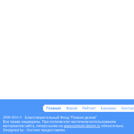
Главная
Форум
Рейтинг
Баннеры
Конта
2006-2014 ©
Благотворительный Фонд "Помоги делом"
Все права защищены. При полном или частичном использованим
материалов сайта, гиперссылка на
www.pomogi-delom.ru
обязательна.
Designed by
- Хостинг предоставлен