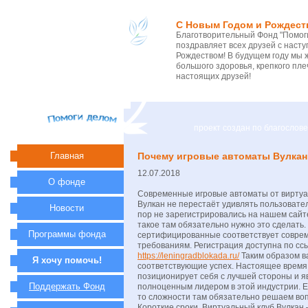
С Новым Годом и Рождест
Благотворительный Фонд "Помоги
поздравляет всех друзей с нас
Рождеством! В будущем году мы 
большого здоровья, крепкого пле
настоящих друзей!
проект создан по благосло
Главная
Почему игровые автоматы Вулкан
12.07.2018
О фонде
Современные игровые автоматы от виртуа
Вулкан не перестаёт удивлять пользовател
Новости
пор не зарегистрировались на нашем сайте
такое там обязательно нужно это сделать.
Программы фонда
сертифицированные соответствует совре
требованиям. Регистрация доступна по сс
https://leningradblokada.ru/
Таким образом в
Я хочу помочь!
соответствующие успех. Настоящее время
позиционирует себя с лучшей стороны и я
Поддержать Фонд
полноценным лидером в этой индустрии. Е
то сложности там обязательно решаем во
Короткие сроки. Виртуальный клуб Вулкан 