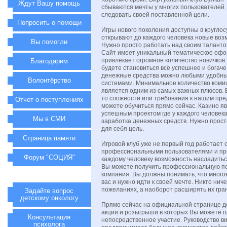
Ждут Вашу помощь
сбываются мечты у многих пользователей.
следовать своей поставленной цели.
Попросить о помощи
Игры нового поколения доступны в кругло
открывают до каждого человека новые воз
Вы помогли
Нужно просто работать над своим таланто
Сайт имеет уникальный тематическое офо
привлекает огромное количество новичков
Благодарим
будете становиться всё успешнее и богаче
денежные средства можно любыми удобн
Волонтёрство
системами. Минимальное количество комис
является одним из самых важных плюсов. Е
то сложности или требования к нашим пре
Отчет о поступлениях
можете обучиться прямо сейчас. Казино я
успешным проектом где у каждого человек
Мы в СМИ
заработка денежных средств. Нужно прос
для себя цель.
Страница памяти
Игровой клуб уже не первый год работает 
профессиональными пользователями и пр
Форум "СОЦИЯ"
каждому человеку возможность насладить
Вы можете получить профессиональную п
компания. Вы должны понимать, что многое
вас и нужно идти к своей мечте. Никто ниче
пожеланиях, а наоборот расширять их гра
Задайте вопрос
детскому онкологу
Прямо сейчас на официальной странице д
акции и розыгрыши в которых Вы можете 
Консультация
непосредственное участие. Руководство в
психолога