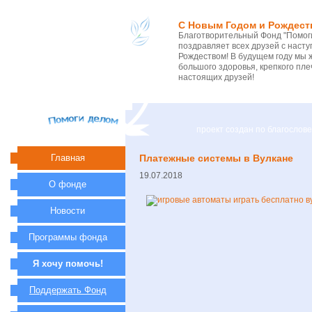
С Новым Годом и Рождест
Благотворительный Фонд "Помоги
поздравляет всех друзей с нас
Рождеством! В будущем году мы 
большого здоровья, крепкого пле
настоящих друзей!
проект создан по благосло
Главная
Платежные системы в Вулкане
19.07.2018
О фонде
Новости
Программы фонда
Я хочу помочь!
Поддержать Фонд