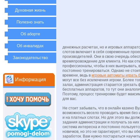
Духовная жизнь
Полезно знать
Об аборте
Об инвалидах
денежных расчетах, но и игровых аппарат
слотов включает в себя современные прое
производителей. Они в свою очередь обе
Законодательство
времяпровождение для клиента. Но как от
профессионалы, чтобы в них выигрывать, 
постоянно тренироваться. Однако не стои
времени, ведь в
игровые автоматы играть 
Информация
могут все без исключения игроки. Более тог
залах, администрация старается урезать
бесплатных аппаратов, то тут они аналог
Поэтому, процесс тренировки будет макс
для вас.
Не стоит забывать, что в онлайн казино Ву
возможность весело проводить время без 
и на платных слотах. Но для этого вы дол
задания администрации и получать за них
система интересна и постоянно пользуетс
новичков, но это не гарантирует, что вы о
заработок. Вам нужно постараться научит