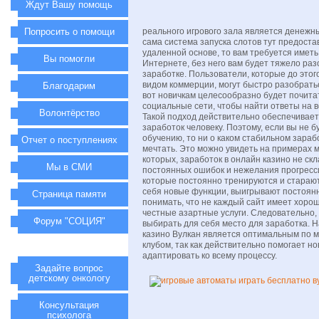
Ждут Вашу помощь
Попросить о помощи
реального игрового зала является денежный
сама система запуска слотов тут предоста
удаленной основе, то вам требуется иметь
Вы помогли
Интернете, без него вам будет тяжело раз
заработке. Пользователи, которые до этог
видом коммерции, могут быстро разобратьс
Благодарим
вот новичкам целесообразно будет почита
социальные сети, чтобы найти ответы на 
Волонтёрство
Такой подход действительно обеспечивае
заработок человеку. Поэтому, если вы не 
обучению, то ни о каком стабильном зараб
Отчет о поступлениях
мечтать. Это можно увидеть на примерах м
которых, заработок в онлайн казино не скл
Мы в СМИ
постоянных ошибок и нежелания прогресси
которые постоянно тренируются и стараю
себя новые функции, выигрывают постоян
Страница памяти
понимать, что не каждый сайт имеет хоро
честные азартные услуги. Следовательно,
Форум "СОЦИЯ"
выбирать для себя место для заработка. 
казино Вулкан является оптимальным по 
клубом, так как действительно помогает н
адаптировать ко всему процессу.
Задайте вопрос
детскому онкологу
Консультация
психолога