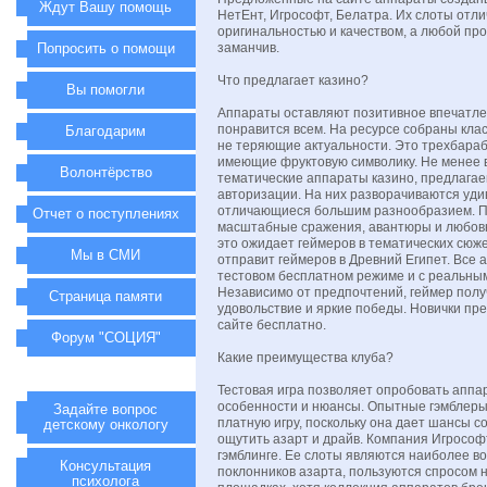
Ждут Вашу помощь
НетЕнт, Игрософт, Белатра. Их слоты отл
оригинальностью и качеством, а любой про
Попросить о помощи
заманчив.
Что предлагает казино?
Вы помогли
Аппараты оставляют позитивное впечатлен
понравится всем. На ресурсе собраны кла
Благодарим
не теряющие актуальности. Это трехбара
имеющие фруктовую символику. Не менее
Волонтёрство
тематические аппараты казино, предлагае
авторизации. На них разворачиваются уд
отличающиеся большим разнообразием. По
Отчет о поступлениях
масштабные сражения, авантюры и любов
это ожидает геймеров в тематических сюж
Мы в СМИ
отправит геймеров в Древний Египет. Все 
тестовом бесплатном режиме и с реальным
Независимо от предпочтений, геймер получ
Страница памяти
удовольствие и яркие победы. Новички пр
сайте бесплатно.
Форум "СОЦИЯ"
Какие преимущества клуба?
Тестовая игра позволяет опробовать аппа
особенности и нюансы. Опытные гэмблер
Задайте вопрос
платную игру, поскольку она дает шансы с
детскому онкологу
ощутить азарт и драйв. Компания Игрософт
гэмблинге. Ее слоты являются наиболее в
Консультация
поклонников азарта, пользуются спросом 
психолога