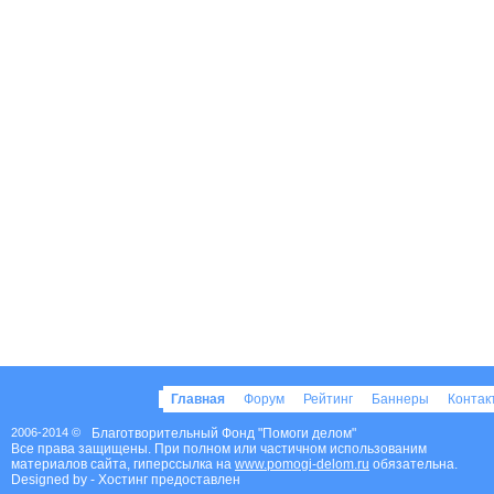
Главная
Форум
Рейтинг
Баннеры
Конта
2006-2014 ©
Благотворительный Фонд "Помоги делом"
Все права защищены. При полном или частичном использованим
материалов сайта, гиперссылка на
www.pomogi-delom.ru
обязательна.
Designed by
- Хостинг предоставлен