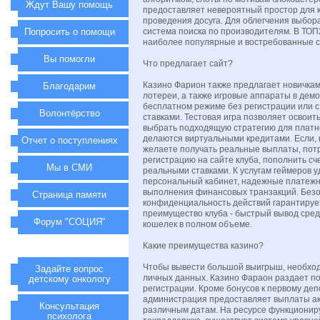
Ждут Вашу помощь
предоставляет невероятный простор для 
проведения досуга. Для облегчения выбор
Попросить о помощи
система поиска по производителям. В ТО
наиболее популярные и востребованные с
Вы помогли
Что предлагает сайт?
Казино Фарион также предлагает новичка
Благодарим
лотереи, а также игровые аппараты в де
бесплатном режиме без регистрации или 
Волонтёрство
ставками. Тестовая игра позволяет освоить
выбрать подходящую стратегию для платно
делаются виртуальными кредитами. Если, 
Отчет о поступлениях
желаете получать реальные выплаты, пот
регистрацию на сайте клуба, пополнить сче
Мы в СМИ
реальными ставками. К услугам геймеров 
персональный кабинет, надежные платеж
выполнения финансовых транзакций. Безо
Страница памяти
конфиденциальность действий гарантиру
преимущество клуба - быстрый вывод средс
Форум "СОЦИЯ"
кошелек в полном объеме.
Какие преимущества казино?
Чтобы вывести большой выигрыш, необхо
Задайте вопрос
личных данных. Казино Фараон раздает по
детскому онкологу
регистрации. Кроме бонусов к первому деп
администрация предоставляет выплаты ак
Консультация
различным датам. На ресурсе функциониру
психолога