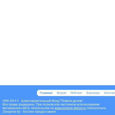
Главная
Форум
Рейтинг
Баннеры
Конта
2006-2014 ©
Благотворительный Фонд "Помоги делом"
Все права защищены. При полном или частичном использованим
материалов сайта, гиперссылка на
www.pomogi-delom.ru
обязательна.
Designed by
- Хостинг предоставлен