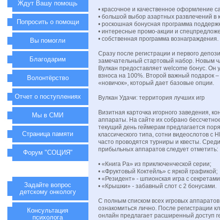
Ждут Вашу помощь
• красочное и качественное оформление с
• большой выбор азартных развлечений в 
Попросить о помощи
• роскошная бонусная программа поддержк
• интересные промо-акции и спецпредлож
• собственная программа вознаграждения.
Вы помогли
Сразу после регистрации и первого депози
Благодарим
замечательный стартовый набор. Новым ч
Вулкан предоставляет welcome бонус. Он 
взноса на 100%. Второй важный подарок –
Волонтёрство
«новичок», который дает базовые опции.
Отчет о поступлениях
Вулкан Удачи: территория лучших игр
Визитная карточка игорного заведения, ко
Мы в СМИ
аппараты. На сайте их собрано бессчетное
текущий день геймерам предлагается поря
Страница памяти
классического типа, сотни видеослотов с 
часто проводятся турниры и квесты. Сред
прибыльных аппаратов следует отметить:
Форум "СОЦИЯ"
• «Книга Ра» из приключенческой серии;
• «Фруктовый Коктейль» с яркой графикой;
• «Резидент» - шпионская игра с секретами
Задайте вопрос
• «Крышки» - забавный слот с 2 бонусами.
детскому онкологу
С полным списком всех игровых аппаратов
ознакомиться лично. После регистрации кл
Консультация
онлайн предлагает расширенный доступ г
психолога