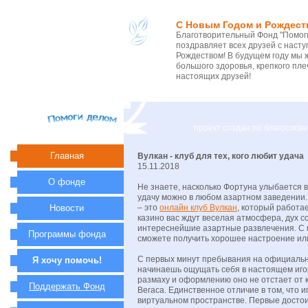
С Новым Годом и Рождест
Благотворительный Фонд "Помоги
поздравляет всех друзей с нас
Рождеством! В будущем году мы 
большого здоровья, крепкого пле
настоящих друзей!
проект создан по благосло
Главная
Вулкан - клуб для тех, кого любит удача
15.11.2018
О фонде
Не знаете, насколько Фортуна улыбается 
удачу можно в любом азартном заведении.
Новости
– это
онлайн клуб Вулкан
, который работае
казино вас ждут веселая атмосфера, дух с
интереснейшие азартные развлечения. С
Программы фонда
сможете получить хорошее настроение или
С первых минут пребывания на официальн
Я хочу помочь!
начинаешь ощущать себя в настоящем иго
размаху и оформлению оно не отстает от 
Поддержать Фонд
Вегаса. Единственное отличие в том, что и
виртуальном пространстве. Первые достои