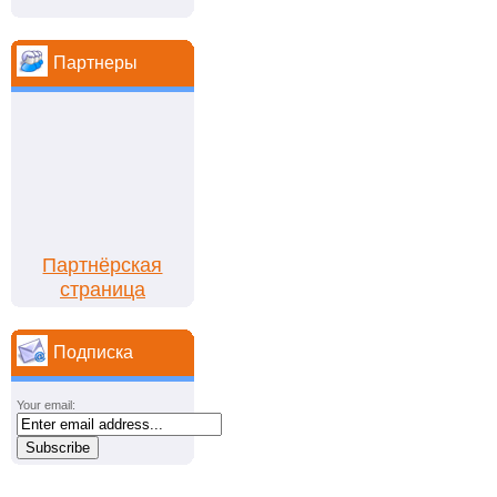
Партнеры
Партнёрская
страница
Подписка
Your email: