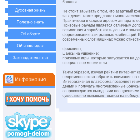
баланса.
Духовная жизнь
Не стоит забывать о том, что азартный ко
заведения также предлагает многочислен
Практически в каждом игровом аппарате ес
Полезно знать
Призовые раунды является отличным доп
возможности зарабатывать деньги с помощ
Об аборте
формировании выигрышных комбинаций. К
современных слот машинах можно отнести
Об инвалидах
фриспины;
шансы на удвоение;
Законодательство
призовые игры, которые запускается на д
специальное множители.
Таким образом, изучая рейтинг интернет к
непременно стоит обратить внимание на к
Информация
Интерактивная платформа позволяет гейм
деньги и получать многочисленные бонусы
сопровождается выгодными поощрениями,
существенно повышают шансы на победу. 