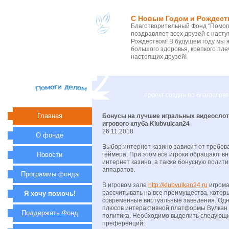
С Новым Годом и Рождест
Благотворительный Фонд "Помоги
поздравляет всех друзей с нас
Рождеством! В будущем году мы 
большого здоровья, крепкого пле
настоящих друзей!
проект создан по благосло
Главная
Бонусы на лучшие игральных видеослот
игрового клуба Klubvulcan24
26.11.2018
О фонде
Выбор интернет казино зависит от требов
Новости
геймера. При этом все игроки обращают в
интернет казино, а также бонусную полити
аппаратов.
Программы фонда
В игровом зале
http://klubvulkan24.ru
игрома
рассчитывать на все преимущества, кото
Я хочу помочь!
современные виртуальные заведения. Одн
плюсов интерактивной платформы Вулкан 
Поддержать Фонд
политика. Необходимо выделить следующ
преференций: