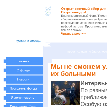
Открыт срочный сбор для 
Петрозаводск!
Благотворительный Фонд "Помог
сбор на оказание помощи Арише 
прохождение лечения в клинике 
нефробластомы! Просим откликну
чем-то помочь!
Читать далее >>>
проект создан по благосло
Главная
Мы не сможем у
О фонде
их больными
Новости
Интервью
Программы фонда
По разны
приближае
Я хочу помочь!
Особую оз
Поддержать Фонд