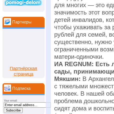
для многих — это ед
значимость этот воп
детей инвалидов, ко
Партнеры
чтобы ухаживать за 
рублей для семей, 
существенно, нужно 
ограниченными возм
матери-одиночки.
ИА REGNUM: Есть л
Партнёрская
сады, принимающие
страница
Мякшин:
В Арханге
с тяжелыми множес
Подписка
человек. В нашей об
проблема дошкольног
Your email:
сидят дома и воспи