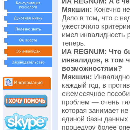
ИА REGNUM: А с че
Консультация
психолога
Мякшин:
Конечно н
Дело в том, что с н
Духовная жизнь
ужесточило критерии
Полезно знать
имел инвалидность 
Об аборте
теперь.
ИА REGNUM: Что б
Об инвалидах
инвалидов, в том 
Законодательство
возможностями?
Мякшин:
Инвалиднос
Информация
каждый год, в проти
ежемесячное пособие
проблем — очень тя
которая занимает не
единой базы данных 
процедуру более опе