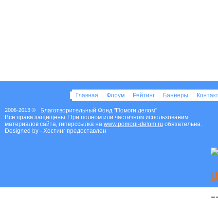
Главная
Форум
Рейтинг
Баннеры
Контак
2006-2013 ©
Благотворительный Фонд "Помоги делом"
Все права защищены. При полном или частичном использованим
материалов сайта, гиперссылка на
www.pomogi-delom.ru
обязательна.
Designed by
- Хостинг предоставлен
Благотворительный фонд Помоги делом
-
Россия
,
Петрозаводск
,
время работы:
ежедн. 8:00-20:00
Благотворительные фонды