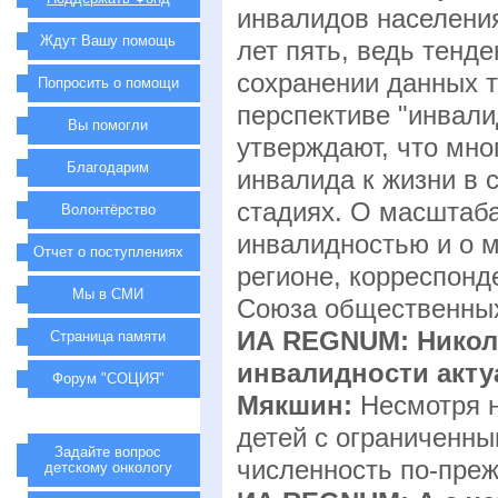
инвалидов населени
Ждут Вашу помощь
лет пять, ведь тенде
сохранении данных т
Попросить о помощи
перспективе "инвали
Вы помогли
утверждают, что мно
Благодарим
инвалида к жизни в
стадиях. О масштаба
Волонтёрство
инвалидностью и о 
Отчет о поступлениях
регионе, корреспон
Мы в СМИ
Союза общественных
ИА REGNUM: Никол
Страница памяти
инвалидности акту
Форум "СОЦИЯ"
Мякшин:
Несмотря н
детей с ограниченн
Задайте вопрос
численность по-преж
детскому онкологу