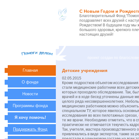
С Новым Годом и Рождест
Благотворительный Фонд "Помоги
поздравляет всех друзей с нас
Рождеством! В будущем году мы 
большого здоровья, крепкого пле
настоящих друзей!
проект создан по благосло
Главная
Детские учреждения
02.05.2015
О фонде
Кроме подростков объектом исследования 
стали медицинские работники всех детских
которых проходило обследование. Так, бы
Новости
врачей и в ходе бесед уточнены данные м
целого ряда несовершеннолетних. Небол
Программы фонда
медицинских работников можно объяснить 
специальном ТУ, которое явилось основны
исследования во всех пилотажных срезах,
Я хочу помочь!
те же врачи. Необходимо отметить, что в 
практически не отмечается текучесть кадр
Поддержать Фонд
Так, учителя, мастера производственного 
привлекались в виде экспертов, также за 
предстали в одинаковом составе на всех т