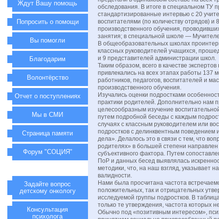
Ждут Вашу помощь
обследования. В итоге в специальном ТУ 
стандартизированные интервью с 20 учите
Попросить о помощи
воспитателями (по количеству отрядов) и 
производственного обучения, проводивши
занятия; в специальной школе — Мучителе
Вы помогли
В общеобразовательных школах проинтер
классных руководителей учащихся, проше
и 9 представителей администрации школ.
Благодарим
Таким образом, всего в качестве эксперто
привлекались на всех этапах работы 137 
Волонтёрство
работников, педагогов, воспитателей и ма
производственного обучения.
Изучались оценки подростками особеннос
Отчет о поступлениях
практики родителей. Дополнительно нам 
целесообразным изучение воспитательной
Мы в СМИ
путем подробной беседы с каждым подрост
случаях с классным руководителем или вос
подростков с делинквентным поведением 
Страница памяти
дела». Делалось это в связи с тем, что во
родителях» в большей степени направлен 
Форум "СОЦИЯ"
субъективного фактора. Путем сопоставл
ПоР и данных бесед выявлялась искренно
методики, что, на наш взгляд, указывает н
валидности.
Нами была просчитана частота встречаемо
Задайте вопрос
положительных, так и отрицательных утв
детскому онкологу
исследуемой группы подростков. В таблиц
только те утверждения, частота которых 
Консультация
Обычно под «позитивным интересом», пси
психолога