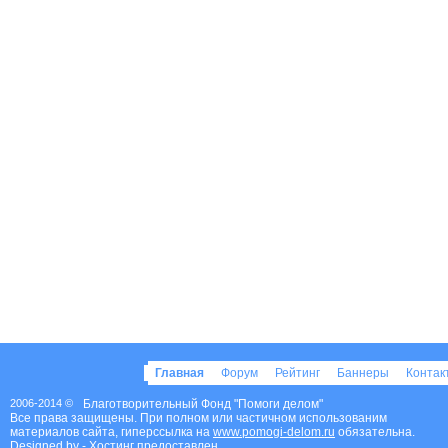
Главная
Форум
Рейтинг
Баннеры
Конта
2006-2014 ©
Благотворительный Фонд "Помоги делом"
Все права защищены. При полном или частичном использованим
материалов сайта, гиперссылка на
www.pomogi-delom.ru
обязательна.
Designed by
- Хостинг предоставлен