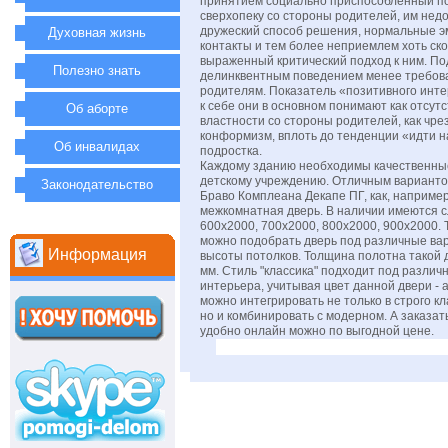
принятием социально приспособленный п
сверхопеку со стороны родителей, им нед
дружеский способ решения, нормальные 
Духовная жизнь
контакты и тем более неприемлем хоть ск
выраженный критический подход к ним. По
Полезно знать
делинквентным поведением менее требова
родителям. Показатель «позитивного инт
к себе они в основном понимают как отсут
Об аборте
властности со стороны родителей, как чр
конформизм, вплоть до тенденции «идти н
Об инвалидах
подростка.
Каждому зданию необходимы качественные
детскому учреждению. Отличным варианто
Законодательство
Браво Комплеана Декапе ПГ, как, наприме
межкомнатная дверь. В наличии имеются 
600x2000, 700x2000, 800x2000, 900x2000. Т
можно подобрать дверь под различные ва
Информация
высоты потолков. Толщина полотна такой 
мм. Стиль "классика" подходит под разли
интерьера, учитывая цвет данной двери - а
можно интегрировать не только в строго к
но и комбинировать с модерном. А заказат
удобно онлайн можно по выгодной цене.