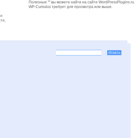
Полезные "" вы можете найти на сайте WordPressPlugins.ru.
WP-Cumulus требует для просмотра
или выше.
 и
ти,