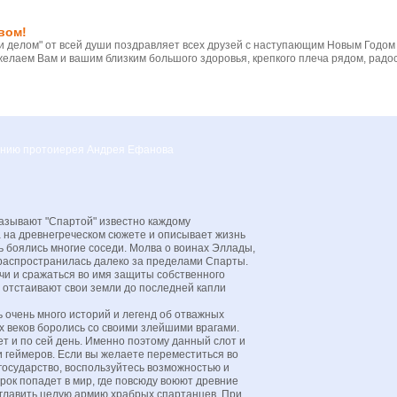
вом!
 делом" от всей души поздравляет всех друзей с наступающим Новым Годом
желаем Вам и вашим близким большого здоровья, крепкого плеча рядом, радос
вению протоиерея Андрея Ефанова
азывают "Спартой" известно каждому
 на древнегреческом сюжете и описывает жизнь
ь боялись многие соседи. Молва о воинах Эллады,
 распространилась далеко за пределами Спарты.
чи и сражаться во имя защиты собственного
и отстаивают свои земли до последней капли
 очень много историй и легенд об отважных
х веков боролись со своими злейшими врагами.
т и по сей день. Именно поэтому данный слот и
 геймеров. Если вы желаете переместиться во
государство, воспользуйтесь возможностью и
грок попадет в мир, где повсюду воюют древние
зглавить целую армию храбрых спартанцев. При