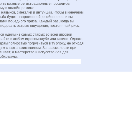
одить разные регистрационные процедуры.
му в онлайн-режиме.
навыков, смекалки и интуиции, чтобы в конечном
рьба будет напряженной, особенно если вы
ами победного приза. Каждый раз, когда вы
леподовать острые ощущения, постоянный риск,
.
ся одним из самых старых во всей игровой
айти в любом игровом клубе или казино. Однако
ам полностью погрузиться в ту эпоху, не отходя
щим спартанским воином. Запас смелости при
ешает, а мастерство и искусство боя для
еобходимы.