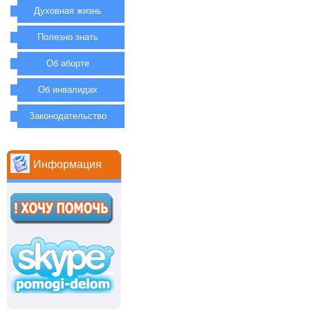
Духовная жизнь
Полезно знать
Об аборте
Об инвалидах
Законодательство
Информация