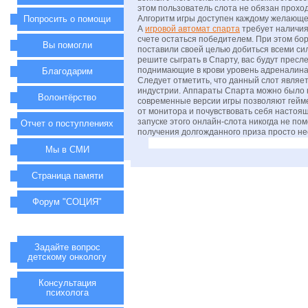
этом пользователь слота не обязан прох
Попросить о помощи
Алгоритм игры доступен каждому желающе
А
игровой автомат спарта
требует наличия 
счете остаться победителем. При этом бо
Вы помогли
поставили своей целью добиться всеми сил
решите сыграть в Спарту, вас будут прес
поднимающие в крови уровень адреналина
Благодарим
Следует отметить, что данный слот являет
индустрии. Аппараты Спарта можно было н
Волонтёрство
современные версии игры позволяют геймер
от монитора и почувствовать себя настоя
запуске этого онлайн-слота никогда не пом
Отчет о поступлениях
получения долгожданного приза просто н
Мы в СМИ
Страница памяти
Форум "СОЦИЯ"
Задайте вопрос
детскому онкологу
Консультация
психолога