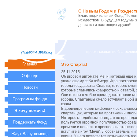
С Новым Годом и Рождест
Благотворительный Фонд "Помоги
Рождеством! В будущем году мы 
достатка и настоящих друзей!
проект создан по благосло
Главная
Это Спарта!
25.11.2015
О фонде
Об игровом автомате Мечи, который еще н
уважающему себя геймеру. Игра построена
города-государства Спарты, которого очен
Новости
которые славились храбростью и отвагой,
Они готовы в любое время достать свои ме
Программы фонда
города. Спартанцы смело вступают в бой 
крови.
В древнегреческой мифологии сохранилось
Я хочу помочь!
спартанцах, которые на протяжении многи
Интерес к подобным легендам не пропадае
Поддержать Фонд
пользуется огромной популярностью среди
времени и попасть в древнее спартанское 
вступите в игру "Мечи". Любознательный и
Ждут Вашу помощь
воины. У него появляется возможность во