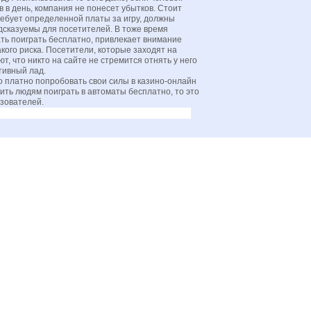
в в день, компания не понесет убытков. Стоит
ребует определенной платы за игру, должны
дсказуемы для посетителей. В тоже время
ать поиграть бесплатно, привлекает внимание
акого риска. Посетители, которые заходят на
, что никто на сайте не стремится отнять у него
тивный лад.
о платно попробовать свои силы в казино-онлайн
ить людям поиграть в автоматы бесплатно, то это
ьзователей.