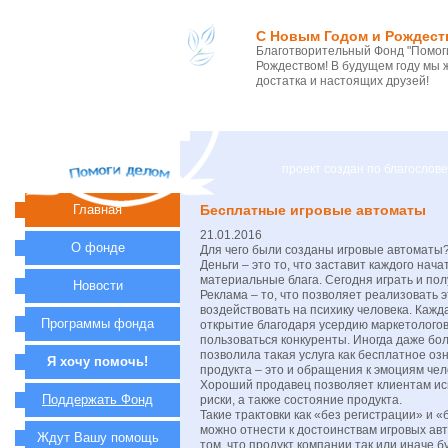
С Новым Годом и Рождест
Благотворительный Фонд "Помоги
Рождеством! В будущем году мы 
достатка и настоящих друзей!
проект создан по благосло
Главная
Бесплатные игровые автоматы
21.01.2016
О фонде
Для чего были созданы игровые автоматы?
Деньги – это то, что заставит каждого нач
материальные блага. Сегодня играть и по
Новости
Реклама – то, что позволяет реализовать
воздействовать на психику человека. Каж
Программы фонда
открытие благодаря усердию маркетологов
пользоваться конкуренты. Иногда даже бо
позволила такая услуга как бесплатное о
Я хочу помочь!
продукта – это и обращения к эмоциям че
Хороший продавец позволяет клиентам исп
Поддержать Фонд
риски, а также состояние продукта.
Такие трактовки как «без регистрации» и 
можно отнести к достоинствам игровых ав
Ждут Вашу помощь
том, что продукт компании так или иначе б