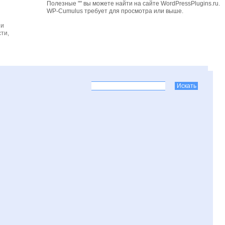
Полезные "" вы можете найти на сайте WordPressPlugins.ru.
WP-Cumulus требует для просмотра
или выше.
 и
ти,