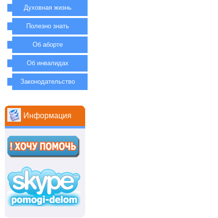
Духовная жизнь
Полезно знать
Об аборте
Об инвалидах
Законодательство
Информация