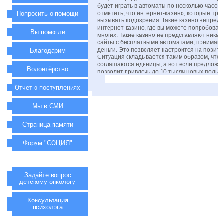
будет играть в автоматы по несколько часо
Попросить о помощи
отметить, что интернет-казино, которые т
вызывать подозрения. Такие казино непре
интернет-казино, где вы можете попробов
Вы помогли
многих. Такие казино не представляют ник
сайты с бесплатными автоматами, понимают
деньги. Это позволяет настроится на пози
Благодарим
Ситуация складывается таким образом, чт
соглашаются единицы, а вот если предлож
Волонтёрство
позволит привлечь до 10 тысяч новых пол
Отчет о поступлениях
Мы в СМИ
Страница памяти
Форум "СОЦИЯ"
Задайте вопрос
детскому онкологу
Консультация
психолога