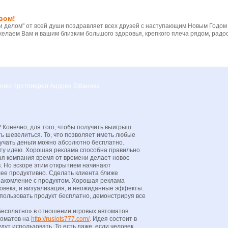
вом!
 делом" от всей души поздравляет всех друзей с наступающим Новым Годом
желаем Вам и вашим близким большого здоровья, крепкого плеча рядом, радос
вению протоиерея Андрея Ефанова
 Конечно, для того, чтобы получить выигрыш.
ать шевелиться. То, что позволяет иметь любые
лучать деньги можно абсолютно бесплатно.
 эту идею. Хорошая реклама способна правильно
дая компания время от времени делает новое
. Но вскоре этим открытием начинают
лее продуктивно. Сделать клиента ближе
знакомление с продуктом. Хорошая реклама
ловека, и визуализация, и неожиданные эффекты.
ользовать продукт бесплатно, демонстрируя все
«бесплатно» в отношении игровых автоматов
томатов на
http://ruslots777.com/
. Идея состоит в
удут использовать. То есть даже, если человек