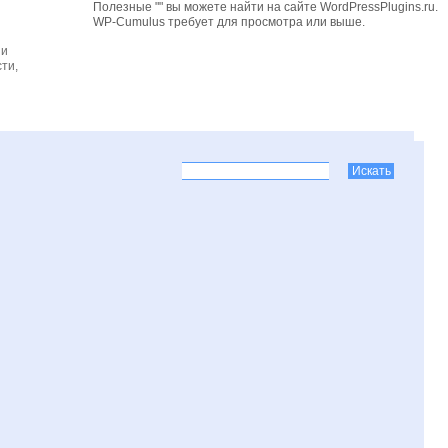
Полезные "" вы можете найти на сайте WordPressPlugins.ru.
WP-Cumulus требует для просмотра
или выше.
 и
ти,