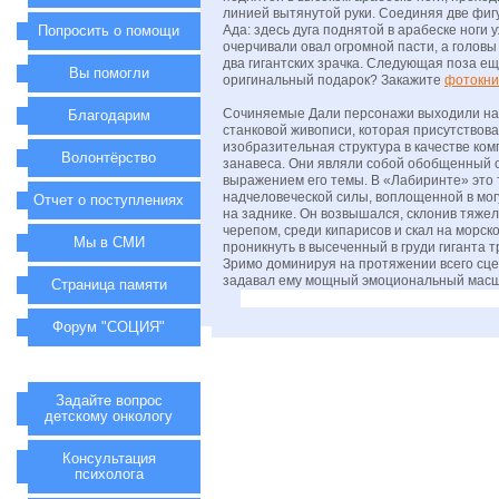
линией вытянутой руки. Соединяя две фиг
Попросить о помощи
Ада: здесь дуга поднятой в арабеске ноги 
очерчивали овал огромной пасти, а голов
два гигантских зрачка. Следующая поза ещ
Вы помогли
оригинальный подарок? Закажите
фотокни
Сочиняемые Дали персонажи выходили на 
Благодарим
станковой живописи, которая присутствова
изобразительная структура в качестве ком
Волонтёрство
занавеса. Они являли собой обобщенный 
выражением его темы. В «Лабиринте» это 
надчеловеческой силы, воплощенной в мог
Отчет о поступлениях
на заднике. Он возвышался, склонив тяже
черепом, среди кипарисов и скал на морск
Мы в СМИ
проникнуть в высеченный в груди гиганта 
Зримо доминируя на протяжении всего сце
задавал ему мощный эмоциональный масш
Страница памяти
Форум "СОЦИЯ"
Задайте вопрос
детскому онкологу
Консультация
психолога