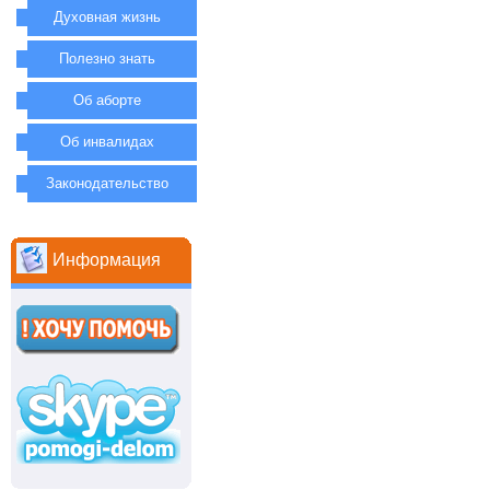
Духовная жизнь
Полезно знать
Об аборте
Об инвалидах
Законодательство
Информация