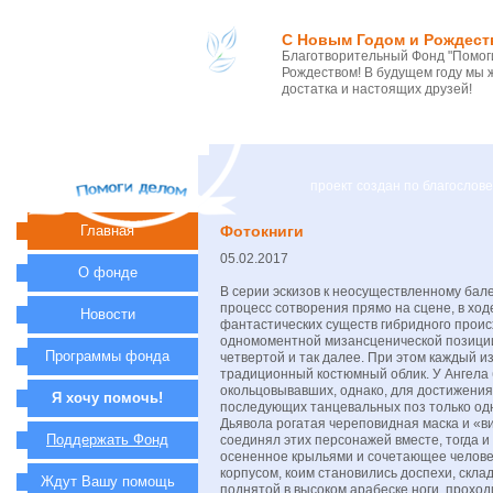
С Новым Годом и Рождест
Благотворительный Фонд "Помоги
Рождеством! В будущем году мы 
достатка и настоящих друзей!
проект создан по благосло
Главная
Фотокниги
05.02.2017
О фонде
В серии эскизов к неосуществленному бал
процесс сотворения прямо на сцене, в ход
Новости
фантастических существ гибридного проис
одномоментной мизансценической позиции,
Программы фонда
четвертой и так далее. При этом каждый 
традиционный костюмный облик. У Ангела 
окольцовывавших, однако, для достижения
Я хочу помочь!
последующих танцевальных поз только одну
Дьявола рогатая череповидная маска и «ви
Поддержать Фонд
соединял этих персонажей вместе, тогда и
осененное крыльями и сочетающее челове
корпусом, коим становились доспехи, скл
Ждут Вашу помощь
поднятой в высоком арабеске ноги, прохо