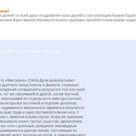
вом!
 делом" от всей души поздравляет всех друзей с наступающим Новым Годом
желаем Вам и вашим близким большого здоровья, крепкого плеча рядом, радос
вению протоиерея Андрея Ефанова
ету «Мистерия» (1944) Дали разрабатывал
е дуэтного танца Ангела и Дьявола, странных
хождения сотворения в результате той или иной
 тут же сменявшейся другой, затем третьей,
из персонажей по-отдельности имел достаточно
были крылья за спиной и подобие доспехов,
 задуманного визуального эффекта в результате
 руку, грудь и одну противоположную ногу. У
лы», зажатые в руках-лапах. Когда же художник
 возникало некое третье существо, двухголовое,
чьи ноги с длинным, вьющимся змеевидным
адывавшиеся в единую линию, состоявшую из
дившей через доспехи на груди, и завершавшуюся