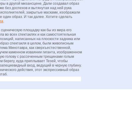
уры в другой мизансцене, Дали создавал образ
уже без доспехов и вытянутая над ней рука
ы исполнителей, закрытые масками, изображали
е один образ. И так далее. Хотите сделать
ги
.
сценическую площадку как бы из мира его
ла во всех спектаклях и как самостоятельная
позиций, написанных на плоскости задника или
образ спектакля в целом, были живописным
тема Минотавра, как сверхъестественной,
учем каменном изваянии гиганта, изображенном
лую голову с рассеченным трещинами голым
ом берегу, куда приплывает Тезей, чтобы
трапециевидный вход, ведущий в черную глубину.
нического действия, этот экспрессивный образ
таб.