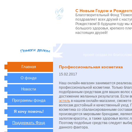
С Новым Годом и Рождест
Благотворительный Фонд "Помоги
поздравляет всех друзей с нас
Рождеством! В будущем году мы 
большого здоровья, крепкого пле
настоящих друзей!
проект создан по благосло
Главная
Профессиональная косметика
15.02.2017
О фонде
Наш онлайн-магазин занимается реализа
профессиональной косметики. Только благ
Новости
подобранным средствам для ваших волос
достижение желанных результатов. Если 
Программы фонда
эстель
в нашем онлайн-магазине, сможете
волосам достойный и качественный уход.
косметика со сбалансированными состава
Я хочу помочь!
производятся мировыми брендами, являю
залогом красоты, а также здоровья волос
Поддержать Фонд
Поэтому подобные средства следует выби
данного фактора.