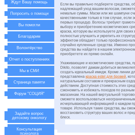
Ждут Вашу помощь
Если вы правильно подберете средства, 
надлежащий уход вашим волосам, сможете
Попросить о помощи
немалые суммы. Маски или же шампуни сч
качественными только в том случае, если 
первых процедур. Волосы требуют грамотн
Вы помогли
выбору и приобретению косметических сре
краска, которую вы используете для своих 
полностью улучшить и укрепить их структу
Благодарим
эффектом обладает только профессиональ
случайно купленные средства. Именно п
Волонтёрство
средства вы найдете в нашем электронном
приобретете их прямо онлайн.
Отчет о поступлениях
Ухаживающие и косметические средства, 
Dikito, позволят дамам добиться великоле
Мы в СМИ
создать идеальный имидж. Кроме линии дл
представлена
краска estel для бровей
, ко
натуральным составом и прекрасным озд
Страница памяти
действием. Доступная стоимость этих сред
сэкономить и избежать походов по разным
Форум "СОЦИЯ"
магазинам. На нашей виртуальной торгов
сможете воспользоваться неограниченным
исчерпывающей информацией о каждом п
товаре. Используя такие средства, вы см
восстановить структуру ваших волос и пр
Задайте вопрос
блеск.
детскому онкологу
Консультация
психолога