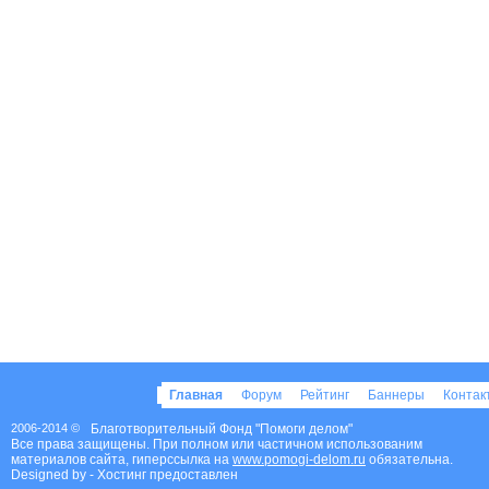
Главная
Форум
Рейтинг
Баннеры
Конта
2006-2014 ©
Благотворительный Фонд "Помоги делом"
Все права защищены. При полном или частичном использованим
материалов сайта, гиперссылка на
www.pomogi-delom.ru
обязательна.
Designed by
- Хостинг предоставлен