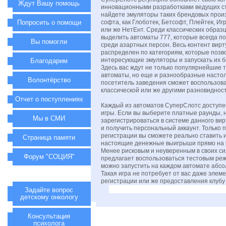
Ждут Вашу помощь
инновационными разработками ведущих ст
найдете эмуляторы таких брендовых прои
Попросить о помощи
софта, как Глоботек, Бетсофт, Плейтек, И
или же НетЕнт. Среди классических образ
выделить автоматы 777, которые всегда п
Вы помогли
среди азартных персон. Весь контент вир
распределен по категориям, которые позв
интересующие эмуляторы и запускать их б
Благодарим
Здесь вас ждут не только популярнейшие 
автоматы, но еще и разнообразные настол
Волонтёрство
посетитель заведения сможет воспользова
классической или же другими разновиднос
Отчет о поступлениях
Каждый из автоматов СуперСлотс доступе
игры. Если вы выберите платные раунды,
Мы в СМИ
зарегистрироваться в системе данного ви
и получить персональный аккаунт. Только 
регистрации вы сможете реально ставить 
Страница памяти
настоящие денежные выигрыши прямо на 
Менее рисковым и неуверенным в своих си
Форум "СОЦИЯ"
предлагает воспользоваться тестовым ре
можно запустить на каждом автомате абсо
Такая игра не потребует от вас даже элем
регистрации или же предоставления клубу
Задайте вопрос
детскому онкологу
Консультация
психолога