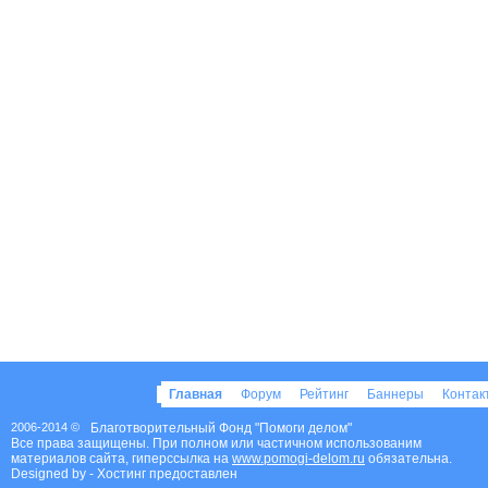
Главная
Форум
Рейтинг
Баннеры
Конта
2006-2014 ©
Благотворительный Фонд "Помоги делом"
Все права защищены. При полном или частичном использованим
материалов сайта, гиперссылка на
www.pomogi-delom.ru
обязательна.
Designed by
- Хостинг предоставлен