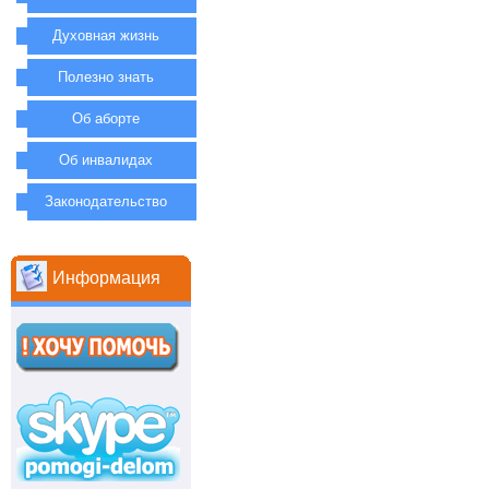
Духовная жизнь
Полезно знать
Об аборте
Об инвалидах
Законодательство
Информация