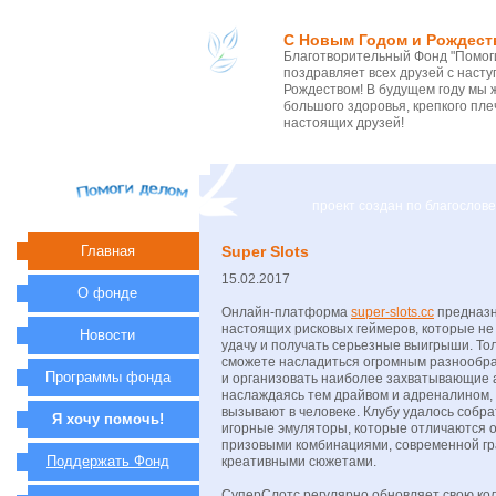
С Новым Годом и Рождест
Благотворительный Фонд "Помоги
поздравляет всех друзей с нас
Рождеством! В будущем году мы 
большого здоровья, крепкого пле
настоящих друзей!
проект создан по благосло
Главная
Super Slots
15.02.2017
О фонде
Онлайн-платформа
super-slots.cc
предназн
настоящих рисковых геймеров, которые не 
Новости
удачу и получать серьезные выигрыши. То
сможете насладиться огромным разнообра
Программы фонда
и организовать наиболее захватывающие 
наслаждаясь тем драйвом и адреналином,
вызывают в человеке. Клубу удалось собр
Я хочу помочь!
игорные эмуляторы, которые отличаются 
призовыми комбинациями, современной гр
Поддержать Фонд
креативными сюжетами.
СуперСлотс регулярно обновляет свою ко