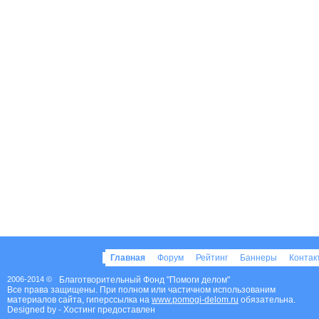
Главная
Форум
Рейтинг
Баннеры
Конта
2006-2014 ©
Благотворительный Фонд "Помоги делом"
Все права защищены. При полном или частичном использованим
материалов сайта, гиперссылка на
www.pomogi-delom.ru
обязательна.
Designed by
- Хостинг предоставлен