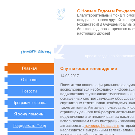
С Новым Годом и Рождест
Благотворительный Фонд "Помоги
поздравляет всех друзей с нас
Рождеством! В будущем году мы 
большого здоровья, крепкого пле
настоящих друзей!
проект создан по благосло
Главная
Спутниковое телевидение
14.03.2017
О фонде
Посетители нашего официального форума
воспользоваться необходимой информаци
Новости
подключению спутникового телевещания на
оснащенных соответствующим оборудован
Программы фонда
спутниковых телеканалов необходимо нали
также антенны. Активные пользователи ф
страницах данного веб-ресурса детальные
Я хочу помочь!
подключению и активации разных пакетов.
использованием таких инструкций желающи
Поддержать Фонд
активировать
триколор hd шаринг
, которы
наслаждаться выбранными телеканалами в
за мизерную абонентскую плату.