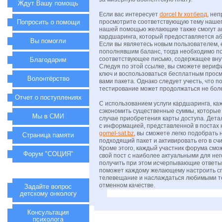
Ждут Вашу помощь
Если вас интересует
dorcel tv хотберд
, не
Попросить о помощи
просмотрите соответствующую тему нашег
нашей помощью желающие также смогут ак
кардшаринга, который предоставляется а
Вы помогли
Если вы являетесь новым пользователем, 
пополнявшим баланс, тогда необходимо п
соответствующее письмо, содержащее вну
Благодарим
Следуя по этой ссылке, вы сможете вериф
ключ и воспользоваться бесплатным прос
Волонтёрство
вами пакета. Однако следует учесть, что 
тестирование может продолжаться не боле
Отчет о поступлениях
С использованием услуги кардшаринга, к
сэкономить существенные суммы, которые
Мы в СМИ
случае приобретения карты доступа. Дет
с информацией, представленной в постах
gomel-sat.bz
, вы сможете легко подобрать
Страница памяти
подходящий пакет и активировать его в сч
Кроме этого, каждый участник форума смо
Форум "СОЦИЯ"
свой пост с наиболее актуальными для нег
получить при этом исчерпывающие ответ
поможет каждому желающему настроить с
телевещание и наслаждаться любимыми т
отменном качестве.
Задайте вопрос
детскому онкологу
Консультация
психолога