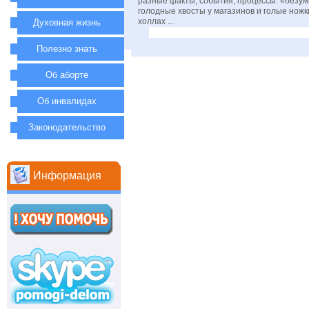
разные факты, события, процессы: «безу
голодные хвосты у магазинов и голые ножк
холлах ...
Духовная жизнь
Полезно знать
Об аборте
Об инвалидах
Законодательство
Информация