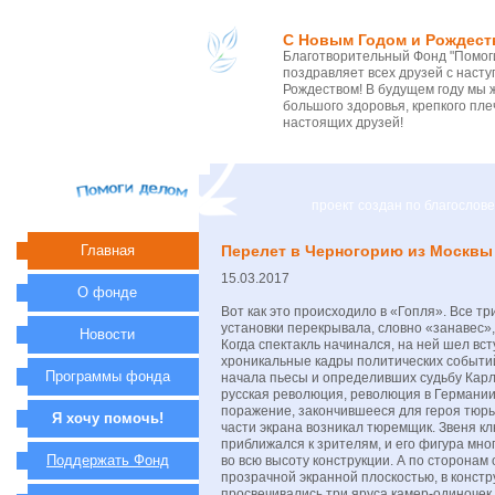
С Новым Годом и Рождест
Благотворительный Фонд "Помоги
поздравляет всех друзей с нас
Рождеством! В будущем году мы 
большого здоровья, крепкого пле
настоящих друзей!
проект создан по благосло
Главная
Перелет в Черногорию из Москвы
15.03.2017
О фонде
Вот как это происходило в «Гопля». Все тр
установки перекрывала, словно «занавес»,
Новости
Когда спектакль начинался, на ней шел вс
хроникальные кадры политических событи
Программы фонда
начала пьесы и определивших судьбу Карл
русская революция, революция в Германии 
поражение, закончившееся для героя тюр
Я хочу помочь!
части экрана возникал тюремщик. Звеня кл
приближался к зрителям, и его фигура мн
Поддержать Фонд
во всю высоту конструкции. А по сторонам 
прозрачной экранной плоскостью, в констр
просвечивались три яруса камер-одиночек,