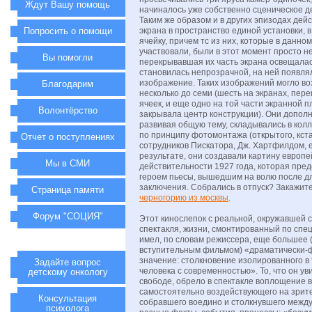
Ждут Вашу помощь
начиналось уже собственно сценическое д
Таким же образом и в других эпизодах дей
Попросить о помощи
экрана в пространство единой установки, в
ячейку, причем тс из них, которые в данно
участвовали, были в этот момент просто 
Вы помогли
перекрывавшая их часть экрана освещалас
становилась непрозрачной, на ней появля
изображение. Таких изображений могло во
Благодарим
несколько до семи (шесть на экранах, пер
ячеек, и еще одно на той части экранной п
Волонтёрство
закрывала центр конструкции). Они дополн
развивая общую тему, складывались в кол
по принципу фотомонтажа (открытого, кста
Отчет о поступлениях
сотрудников Пискатора, Дж. Хартфилдом, е
результате, они создавали картину европе
Мы в СМИ
действительности 1927 года, которая пре
героем пьесы, вышедшим на волю после д
заключения. Собрались в отпуск? Закажит
Страница памяти
черногорию из москвы
.
Форум "СОЦИЯ"
Этот кинослепок с реальной, окружавшей 
спектакля, жизни, смонтированный по спе
имел, по словам режиссера, еще большее 
вступительным фильмом) «драматически-
значение: столкновение изолированного в
Задайте вопрос
человека с современностью». То, что он ув
детскому онкологу
свободе, обрело в спектакле воплощение в
самостоятельно воздействующего на зрит
Консультация
собравшего воедино и столкнувшего межд
психолога