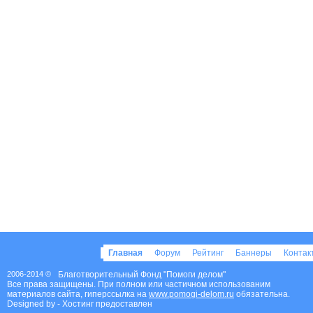
Главная
Форум
Рейтинг
Баннеры
Конта
2006-2014 ©
Благотворительный Фонд "Помоги делом"
Все права защищены. При полном или частичном использованим
материалов сайта, гиперссылка на
www.pomogi-delom.ru
обязательна.
Designed by
- Хостинг предоставлен