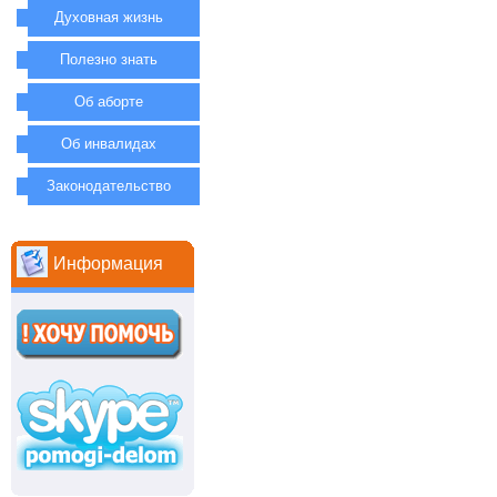
Духовная жизнь
Полезно знать
Об аборте
Об инвалидах
Законодательство
Информация