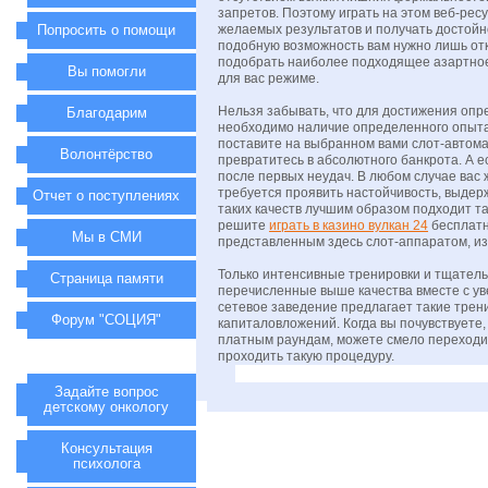
запретов. Поэтому играть на этом веб-ресу
Попросить о помощи
желаемых результатов и получать достой
подобную возможность вам нужно лишь от
подобрать наиболее подходящее азартное
Вы помогли
для вас режиме.
Нельзя забывать, что для достижения опр
Благодарим
необходимо наличие определенного опыта, 
поставите на выбранном вами слот-автома
Волонтёрство
превратитесь в абсолютного банкрота. А е
после первых неудач. В любом случае вас
требуется проявить настойчивость, выдер
Отчет о поступлениях
таких качеств лучшим образом подходит 
решите
играть в казино вулкан 24
бесплатн
Мы в СМИ
представленным здесь слот-аппаратом, из
Только интенсивные тренировки и тщатель
Страница памяти
перечисленные выше качества вместе с ув
сетевое заведение предлагает такие трен
Форум "СОЦИЯ"
капиталовложений. Когда вы почувствуете,
платным раундам, можете смело переходит
проходить такую процедуру.
Задайте вопрос
детскому онкологу
Консультация
психолога