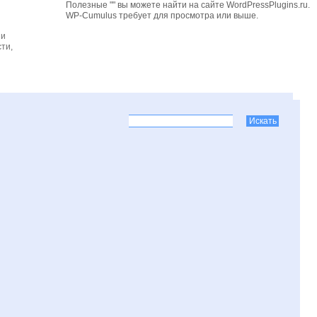
Полезные "" вы можете найти на сайте WordPressPlugins.ru.
WP-Cumulus требует для просмотра
или выше.
 и
ти,