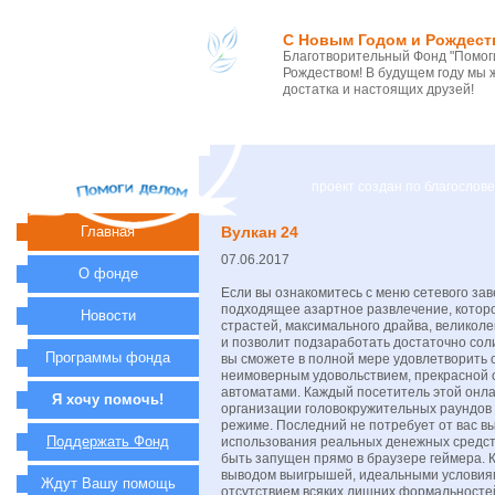
С Новым Годом и Рождест
Благотворительный Фонд "Помоги
Рождеством! В будущем году мы 
достатка и настоящих друзей!
проект создан по благосло
Главная
Вулкан 24
07.06.2017
О фонде
Если вы ознакомитесь с меню сетевого зав
подходящее азартное развлечение, которо
Новости
страстей, максимального драйва, великол
и позволит подзаработать достаточно сол
Программы фонда
вы сможете в полной мере удовлетворить
неимоверным удовольствием, прекрасной 
автоматами. Каждый посетитель этой онл
Я хочу помочь!
организации головокружительных раундов 
режиме. Последний не потребует от вас в
Поддержать Фонд
использования реальных денежных средст
быть запущен прямо в браузере геймера. 
выводом выигрышей, идеальными условиям
Ждут Вашу помощь
отсутствием всяких лишних формальностей