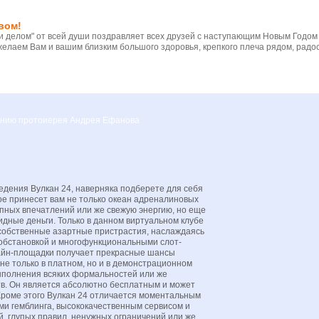
вом!
 делом" от всей души поздравляет всех друзей с наступающим Новым Годом
желаем Вам и вашим близким большого здоровья, крепкого плеча рядом, радос
вению протоиерея Андрея Ефанова
едения Вулкан 24, наверняка подберете для себя
е принесет вам не только океан адреналиновых
епных впечатлений или же свежую энергию, но еще
идные деньги. Только в данном виртуальном клубе
 собственные азартные пристрастия, наслаждаясь
обстановкой и многофункциональными слот-
айн-площадки получает прекрасные шансы
не только в платном, но и в демонстрационном
ыполнения всяких формальностей или же
в. Он является абсолютно бесплатным и может
Кроме этого Вулкан 24 отличается моментальным
и гемблинга, высококачественным сервисом и
, глупых правил, ненужных ограничений или же