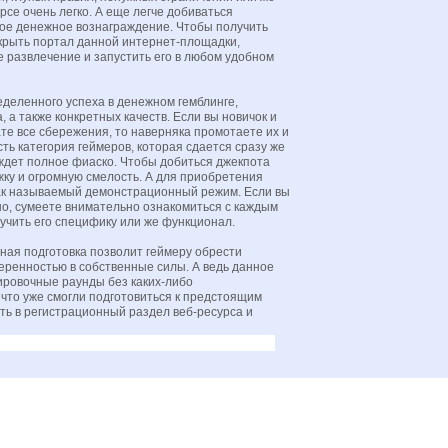
рсе очень легко. А еще легче добиваться
ное денежное вознаграждение. Чтобы получить
крыть портал данной интернет-площадки,
 развлечение и запустить его в любом удобном
еделенного успеха в денежном гемблинге,
а также конкретных качеств. Если вы новичок и
те все сбережения, то наверняка промотаете их и
сть категория геймеров, которая сдается сразу же
 ждет полное фиаско. Чтобы добиться джекпота
жку и огромную смелость. А для приобретения
так называемый демонстрационный режим. Если вы
о, сумеете внимательно ознакомиться с каждым
учить его специфику или же функционал.
ная подготовка позволит геймеру обрести
еренностью в собственные силы. А ведь данное
ировочные раунды без каких-либо
 что уже смогли подготовиться к предстоящим
ь в регистрационный раздел веб-ресурса и