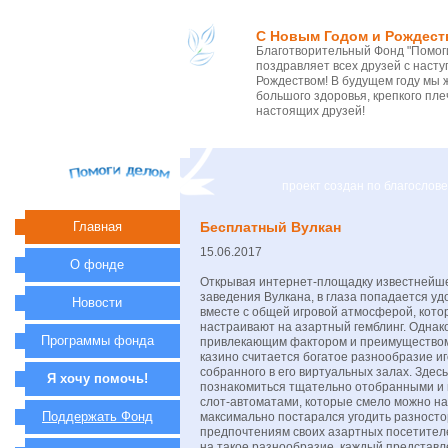
С Новым Годом и Рождест
Благотворительный Фонд "Помоги
поздравляет всех друзей с нас
Рождеством! В будущем году мы 
большого здоровья, крепкого пле
настоящих друзей!
проект создан по благосло
Главная
Бесплатный Вулкан
15.06.2017
О фонде
Открывая интернет-площадку известнейше
заведения Вулкана, в глаза попадается у
Новости
вместе с общей игровой атмосферой, кото
настраивают на азартный гемблинг. Одна
Программы фонда
привлекающим фактором и преимуществом
казино считается богатое разнообразие иг
собранного в его виртуальных залах. Здес
Я хочу помочь!
познакомиться тщательно отобранными и
слот-автоматами, которые смело можно на
Поддержать Фонд
максимально постарался угодить разност
предпочтениям своих азартных посетител
на такое разнообразие, каждый представ