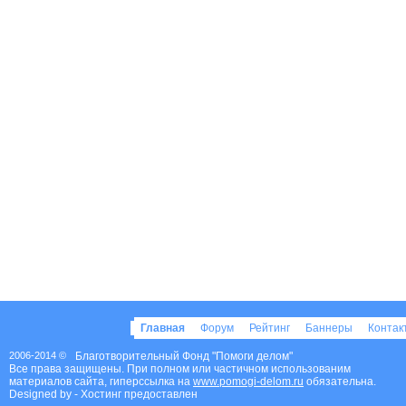
Главная
Форум
Рейтинг
Баннеры
Конта
2006-2014 ©
Благотворительный Фонд "Помоги делом"
Все права защищены. При полном или частичном использованим
материалов сайта, гиперссылка на
www.pomogi-delom.ru
обязательна.
Designed by
- Хостинг предоставлен