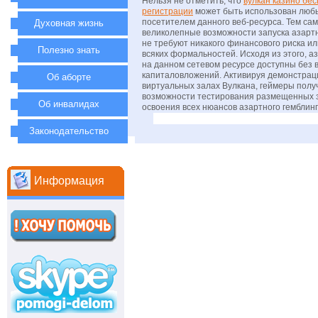
Нельзя не отметить, что
вулкан казино бе
регистрации
может быть использован люб
посетителем данного веб-ресурса. Тем са
Духовная жизнь
великолепные возможности запуска азартн
не требуют никакого финансового риска и
Полезно знать
всяких формальностей. Исходя из этого, 
на данном сетевом ресурсе доступны без 
капиталовложений. Активируя демонстрац
Об аборте
виртуальных залах Вулкана, геймеры пол
возможности тестирования размещенных з
Об инвалидах
освоения всех нюансов азартного гемблинг
Законодательство
Информация