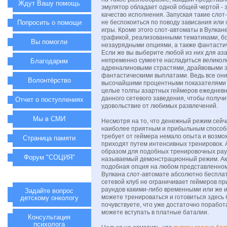
Ждут Вашу помощь
эмулятор обладает одной общей чертой - 
качество исполнения. Запуская такие сло
Попросить о помощи
не беспокоиться по поводу зависания или 
игры. Кроме этого слот-автоматы в Вулкан
графикой, реализованными тематиками, б
Вы помогли
незаурядными опциями, а также фантасти
Если же вы выберите любой из них для аза
непременно сумеете насладиться велико
Благодарим
адреналиновыми страстями, драйвовыми э
фантастическими выплатами. Ведь все он
Волонтёрство
высочайшими процентными показателями 
целые толпы азартных геймеров ежеднев
данного сетевого заведения, чтобы получ
Отчет о поступлениях
удовольствие от любимых развлечений.
Мы в СМИ
Несмотря на то, что денежный режим сейч
наиболее приятным и прибыльным способо
требует от геймера немало опыта и возмо
Страница памяти
приходят путем интенсивных тренировок.
образом для подобных тренировочных рау
Форум "СОЦИЯ"
называемый демонстрационный режим. Ак
подобная опция на любом представленном
Вулкана слот-автомате абсолютно бесплатн
сетевой клуб не ограничивает геймеров пр
раундов какими-либо временными или же 
Задайте вопрос
можете тренироваться и готовиться здесь 
детскому онкологу
почувствуете, что уже достаточно поработ
можете вступать в платные баталии.
Консультация
психолога