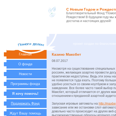
С Новым Годом и Рождест
Благотворительный Фонд "Помоги
Рождеством! В будущем году мы 
достатка и настоящих друзей!
проект создан по благосло
Главная
Казино Максбет
08.07.2017
О фонде
Несмотря на существование специальных и
россиян, желающих азартно провести дос
Новости
практически недоступны. Ведь эти зоны на
не появляется туда ехать. Поэтому больш
Программы фонда
удобно усесться со своим ноутбуком и зап
заведении. Все более часто такой выбор 
Максбет, который отличается от других м
Я хочу помочь!
отношением к преданной азартной аудито
Поддержать Фонд
Запуская игровые автоматы на
http://maxbet
зависание или же остановки слот-автомато
довольно часто происходит на других веб-
Ждут Вашу помощь
высококачественные образцы игорного софт