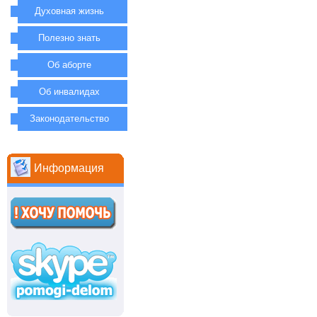
Духовная жизнь
Полезно знать
Об аборте
Об инвалидах
Законодательство
Информация