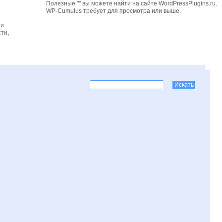
Полезные "" вы можете найти на сайте WordPressPlugins.ru.
WP-Cumulus требует для просмотра
или выше.
 и
ти,