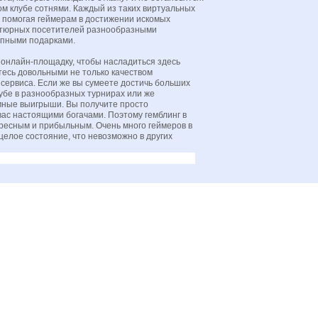
ом клубе сотнями. Каждый из таких виртуальных
 помогая геймерам в достижении искомых
антюрных посетителей разнообразными
пными подарками.
онлайн-площадку, чтобы насладиться здесь
есь довольными не только качеством
 сервиса. Если же вы сумеете достичь больших
лубе в разнообразных турнирах или же
мные выигрыши. Вы получите просто
вас настоящими богачами. Поэтому гемблинг в
ресным и прибыльным. Очень много геймеров в
целое состояние, что невозможно в других