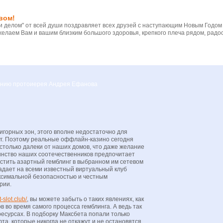
вом!
 делом" от всей души поздравляет всех друзей с наступающим Новым Годом
желаем Вам и вашим близким большого здоровья, крепкого плеча рядом, радос
вению протоиерея Андрея Ефанова
горных зон, этого вполне недостаточно для
уг. Поэтому реальные оффлайн-казино сегодня
столько далеки от наших домов, что даже желание
инство наших соотечественников предпочитает
устить азартный гемблинг в выбранном им сетевом
падает на всеми известный виртуальный клуб
аксимальной безопасностью и честным
рии.
-slot.club/
, вы можете забыть о таких явлениях, как
в во время самого процесса гемблинга. А ведь так
ресурсах. В подборку Максбета попали только
а, которые никогда не откажут и не остановятся.