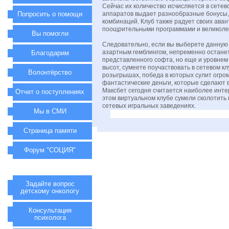
Сейчас их количество исчисляется в сетев
Попросить о помощи
аппаратов выдает разнообразные бонусы,
комбинаций. Клуб также радует своих ав
поощрительными программами и великоле
Вы помогли
Следовательно, если вы выберете данную 
азартным гемблингом, непременно останет
Благодарим
представленного софта, но еще и уровнем
высот, сумеете поучаствовать в сетевом к
Волонтёрство
розыгрышах, победа в которых сулит огро
фантастические деньги, которые сделают 
Максбет сегодня считается наиболее инте
Отчет о поступлениях
этом виртуальном клубе сумели сколотить 
сетевых игральных заведениях.
Мы в СМИ
Страница памяти
Форум "СОЦИЯ"
Задайте вопрос
детскому онкологу
Консультация
психолога