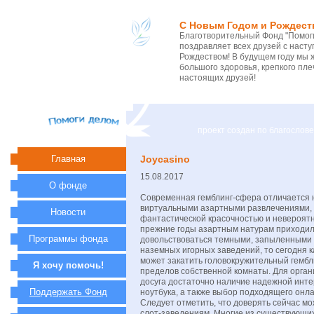
С Новым Годом и Рождест
Благотворительный Фонд "Помоги
поздравляет всех друзей с нас
Рождеством! В будущем году мы 
большого здоровья, крепкого пле
настоящих друзей!
проект создан по благосло
Главная
Joycasino
15.08.2017
О фонде
Современная гемблинг-сфера отличается
виртуальными азартными развлечениями
Новости
фантастической красочностью и невероятн
прежние годы азартным натурам приходи
Программы фонда
довольствоваться темными, запыленными
наземных игорных заведений, то сегодня 
может закатить головокружительный гембл
Я хочу помочь!
пределов собственной комнаты. Для орга
досуга достаточно наличие надежной инте
Поддержать Фонд
ноутбука, а также выбор подходящего онл
Следует отметить, что доверять сейчас мо
слот-заведениям. Многие из существующих