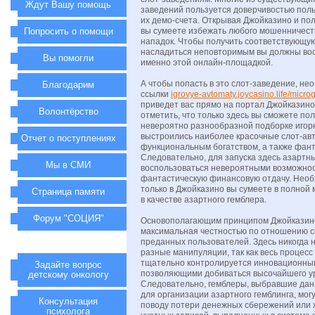
Ждут Вашу помощь
заведений пользуется доверчивостью пол
их демо-счета. Открывая Джойказино и пол
Попросить о помощи
вы сумеете избежать любого мошенничеств
нападок. Чтобы получить соответствующую
насладиться неповторимым вы должны во
Вы помогли
именно этой онлайн-площадкой.
А чтобы попасть в это слот-заведение, не
Благодарим
ссылки
igrovye-avtomaty.joycasino.life/micr
приведет вас прямо на портал Джойказин
Волонтёрство
отметить, что только здесь вы сможете пол
невероятно разнообразной подборке игорн
выстроились наиболее красочные слот-а
Отчет о поступлениях
функциональным богатством, а также фант
Следовательно, для запуска здесь азартны
Мы в СМИ
воспользоваться невероятными возможнос
фантастическую финансовую отдачу. Необх
только в Джойказино вы сумеете в полной
Страница памяти
в качестве азартного гемблера.
Форум "СОЦИЯ"
Основополагающим принципом Джойказин
максимальная честностью по отношению 
преданных пользователей. Здесь никогда 
разные манипуляции, так как весь процесс
тщательно контролируется инновационны
Задайте вопрос
позволяющими добиваться высочайшего ур
детскому онкологу
Следовательно, гемблеры, выбравшие дан
для организации азартного гемблинга, мог
Консультация
поводу потери денежных сбережений или 
психолога