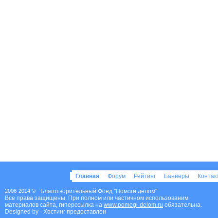
Главная
Форум
Рейтинг
Баннеры
Конта
2006-2014 ©
Благотворительный Фонд "Помоги делом"
Все права защищены. При полном или частичном использованим
материалов сайта, гиперссылка на
www.pomogi-delom.ru
обязательна.
Designed by
- Хостинг предоставлен