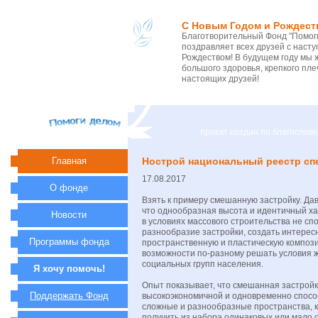
С Новым Годом и Рождест
Благотворительный Фонд "Помоги
поздравляет всех друзей с нас
Рождеством! В будущем году мы 
большого здоровья, крепкого пле
настоящих друзей!
проект создан по благосло
Главная
Нострой национальный реестр сп
17.08.2017
О фонде
Взять к примеру смешанную застройку. Да
что однообразная высота и идентичный х
Новости
в условиях массового строительства не с
разнообразие застройки, создать интерес
Программы фонда
пространственную и пластическую компози
возможности по-разному решать условия 
социальных групп населения.
Я хочу помочь!
Опыт показывает, что смешанная застрой
Поддержать Фонд
высокоэкономичной и одновременно спос
сложные и разнообразные пространства, 
получить из набора одинаковых или мало