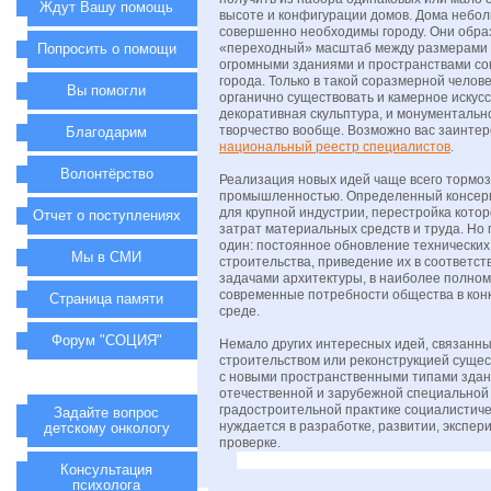
Ждут Вашу помощь
высоте и конфигурации домов. Дома небо
совершенно необходимы городу. Они обр
Попросить о помощи
«переходный» масштаб между размерами 
огромными зданиями и пространствами со
города. Только в такой соразмерной челов
Вы помогли
органично существовать и камерное искус
декоративная скульптура, и монументальн
творчество вообще. Возможно вас заинте
Благодарим
национальный реестр специалистов
.
Волонтёрство
Реализация новых идей чаще всего тормо
промышленностью. Определенный консерв
для крупной индустрии, перестройка кото
Отчет о поступлениях
затрат материальных средств и труда. Но 
один: постоянное обновление технически
Мы в СМИ
строительства, приведение их в соответс
задачами архитектуры, в наиболее полно
современные потребности общества в кон
Страница памяти
среде.
Форум "СОЦИЯ"
Немало других интересных идей, связанны
строительством или реконструкцией суще
с новыми пространственными типами здан
отечественной и зарубежной специальной 
градостроительной практике социалистиче
Задайте вопрос
нуждается в разработке, развитии, экспе
детскому онкологу
проверке.
Консультация
психолога