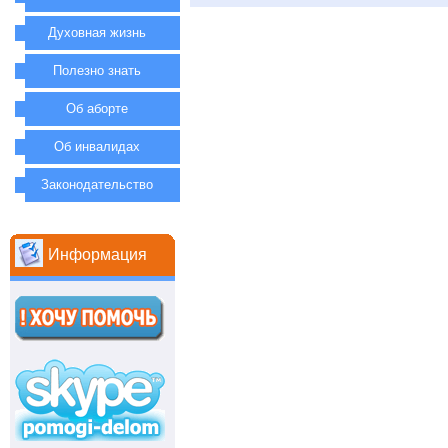
Духовная жизнь
Полезно знать
Об аборте
Об инвалидах
Законодательство
Информация