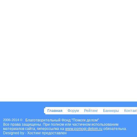
Главная
Форум
Рейтинг
Баннеры
Конта
2006-2014 ©
Благотворительный Фонд "Помоги делом"
Все права защищены. При полном или частичном использованим
материалов сайта, гиперссылка на
www.pomogi-delom.ru
обязательна.
Designed by
- Хостинг предоставлен