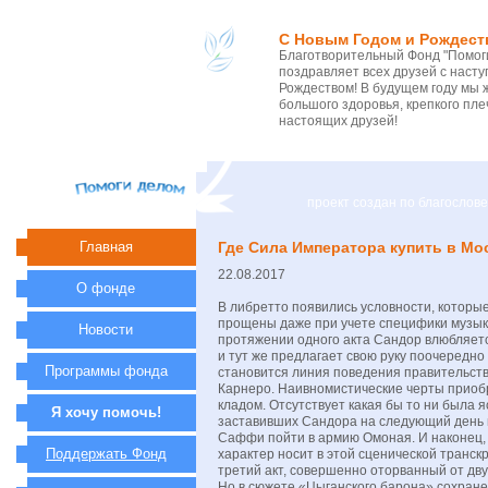
С Новым Годом и Рождест
Благотворительный Фонд "Помоги
поздравляет всех друзей с нас
Рождеством! В будущем году мы 
большого здоровья, крепкого пле
настоящих друзей!
проект создан по благосло
Главная
Где Сила Императора купить в Мо
22.08.2017
О фонде
В либретто появились условности, которые
прощены даже при учете специфики музык
Новости
протяжении одного акта Сандор влюбляет
и тут же предлагает свою руку поочередн
Программы фонда
становится линия поведения правительст
Карнеро. Наивномистические черты приоб
кладом. Отсутствует какая бы то ни была я
Я хочу помочь!
заставивших Сандора на следующий день 
Саффи пойти в армию Омоная. И наконец
Поддержать Фонд
характер носит в этой сценической транск
третий акт, совершенно оторванный от дв
Но в сюжете «Цыганского барона» сохране