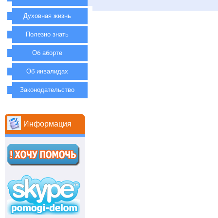
Духовная жизнь
Полезно знать
Об аборте
Об инвалидах
Законодательство
Информация