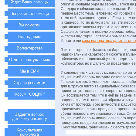
Ждут Вашу помощь
опоэтизированы образы вернувшегося на 
Сандора и сблизившихся с ним цыган. В н
Попросить о помощи
первое место тема человеческой гордости 
тема побеждающего чувства. Если в нем н
и Карнеро, то, во всяком случае, эти перс
Вы помогли
противопоставлены героям. И торжество 
Саффи означает, в первую очередь, побед
чистоты над торгашеством и обывательск
Благодарим
Узнайте где
сила императора купить в мос
Волонтёрство
Эти-то стороны «Цыганского барона», по
национальным характером сюжета и музык
обеспечили грандиозный успех оперетты н
Отчет о поступлениях
композитора, но и далеко за пределами ее
Мы в СМИ
У современных Штраусу музыкальных авт
«Цыганский барон» получил безоговорочно
Ганслик, который много лет призывал либ
Страница памяти
для Штрауса чисто танцевальных сюжетов,
приветствует появление оперетты национа
Форум "СОЦИЯ"
Он восхищается тем, что в ней выведены т
национальном отношении образы и ситуац
отказ от гротеска и бездумности и радуется
произведения лежат правда и искренность
убедительность музыкального языка. Он ко
Задайте вопрос
«Цыганский барон» лишен основного поро
детскому онкологу
присущего предшествующей штраусовской
«бессмыслицы, граничащей с бесстыдство
Консультация
психолога