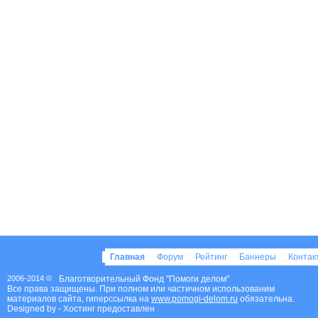
Главная
Форум
Рейтинг
Баннеры
Конта
2006-2014 ©
Благотворительный Фонд "Помоги делом"
Все права защищены. При полном или частичном использованим
материалов сайта, гиперссылка на
www.pomogi-delom.ru
обязательна.
Designed by
- Хостинг предоставлен