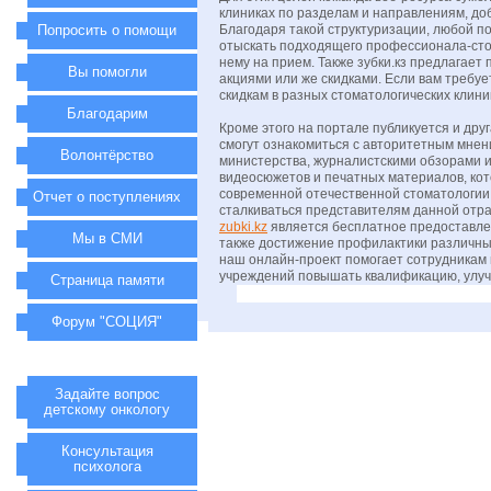
клиниках по разделам и направлениям, до
Попросить о помощи
Благодаря такой структуризации, любой п
отыскать подходящего профессионала-стом
нему на прием. Также зубки.кз предлагае
Вы помогли
акциями или же скидками. Если вам требу
скидкам в разных стоматологических клини
Благодарим
Кроме этого на портале публикуется и д
смогут ознакомиться с авторитетным мнен
Волонтёрство
министерства, журналистскими обзорами 
видеосюжетов и печатных материалов, ко
современной отечественной стоматологии,
Отчет о поступлениях
сталкиваться представителям данной отра
zubki.kz
является бесплатное предоставле
Мы в СМИ
также достижение профилактики различны
наш онлайн-проект помогает сотрудникам г
учреждений повышать квалификацию, улуч
Страница памяти
Форум "СОЦИЯ"
Задайте вопрос
детскому онкологу
Консультация
психолога