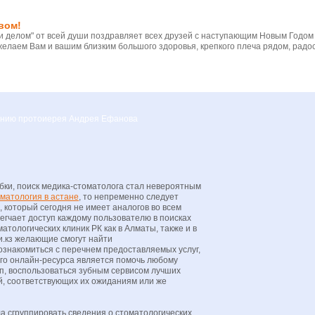
вом!
 делом" от всей души поздравляет всех друзей с наступающим Новым Годом
желаем Вам и вашим близким большого здоровья, крепкого плеча рядом, радос
вению протоиерея Андрея Ефанова
бки, поиск медика-стоматолога стал невероятным
матология в астане
, то непременно следует
 который сегодня не имеет аналогов во всем
егчает доступ каждому пользователю в поисках
атологических клиник РК как в Алматы, также и в
и.кз желающие смогут найти
знакомиться с перечнем предоставляемых услуг,
ого онлайн-ресурса является помочь любому
п, воспользоваться зубным сервисом лучших
й, соответствующих их ожиданиям или же
ла сгруппировать сведения о стоматологических