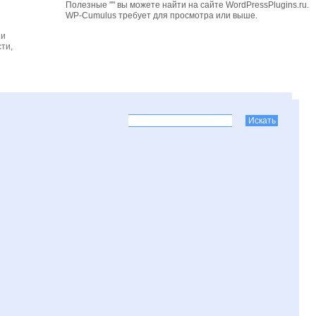
Полезные "" вы можете найти на сайте WordPressPlugins.ru.
WP-Cumulus требует для просмотра
или выше.
 и
ти,