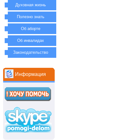
Духовная жизнь
Полезно знать
Об аборте
Об инвалидах
Законодательство
Информация