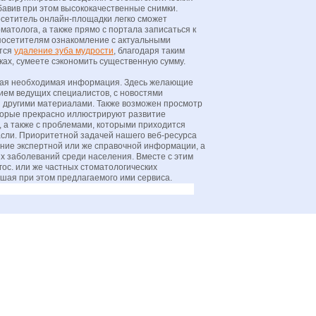
бавив при этом высококачественные снимки.
осетитель онлайн-площадки легко сможет
атолога, а также прямо с портала записаться к
т посетителям ознакомление с актуальными
ется
удаление зуба мудрости
, благодаря таким
ках, сумеете сэкономить существенную сумму.
ругая необходимая информация. Здесь желающие
ием ведущих специалистов, с новостями
и другими материалами. Также возможен просмотр
торые прекрасно иллюстрируют развитие
 а также с проблемами, которыми приходится
сли. Приоритетной задачей нашего веб-ресурса
ние экспертной или же справочной информации, а
х заболеваний среди населения. Вместе с этим
ос. или же частных стоматологических
шая при этом предлагаемого ими сервиса.