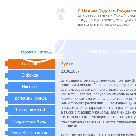
С Новым Годом и Рождест
Благотворительный Фонд "Помоги
Рождеством! В будущем году мы 
достатка и настоящих друзей!
проект создан по благосло
Главная
Зубки
23.08.2017
О фонде
Благодаря стоматологическому порталу Зу
простым и легким. Если вас интересует
сто
Новости
воспользоваться данным онлайн-сервисом,
Казнете. Этот веб-ресурс максимально обл
Программы фонда
коммерческих или же государственных стом
иных городах республики. С помощью Зубк
высококвалифицированного специалиста, о
Я хочу помочь!
а также с графиком работы. Задачей данн
жителю страны, имеющего интернет-досту
Поддержать Фонд
медиков-специалистов, а также учреждени
запросам.
Ждут Вашу помощь
Для этих целей команда веб-ресурса суме