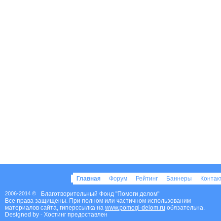
Главная
Форум
Рейтинг
Баннеры
Конта
2006-2014 ©
Благотворительный Фонд "Помоги делом"
Все права защищены. При полном или частичном использованим
материалов сайта, гиперссылка на
www.pomogi-delom.ru
обязательна.
Designed by
- Хостинг предоставлен