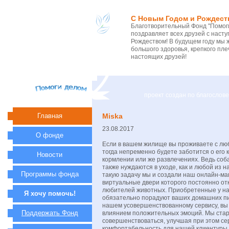
С Новым Годом и Рождест
Благотворительный Фонд "Помоги
поздравляет всех друзей с нас
Рождеством! В будущем году мы 
большого здоровья, крепкого пле
настоящих друзей!
проект создан по благосло
Главная
Miska
23.08.2017
О фонде
Если в вашем жилище вы проживаете с л
тогда непременно будете заботится о его 
Новости
кормлении или же развлечениях. Ведь соб
также нуждаются в уходе, как и любой из н
Программы фонда
такую задачу мы и создали наш онлайн-м
виртуальные двери которого постоянно от
любителей животных. Приобретенные у на
Я хочу помочь!
обязательно порадуют ваших домашних пи
нашем усовершенствованному сервису, вы
Поддержать Фонд
влиянием положительных эмоций. Мы ста
совершенствоваться, улучшая при этом се
комфортабельность для нашей клиентуры