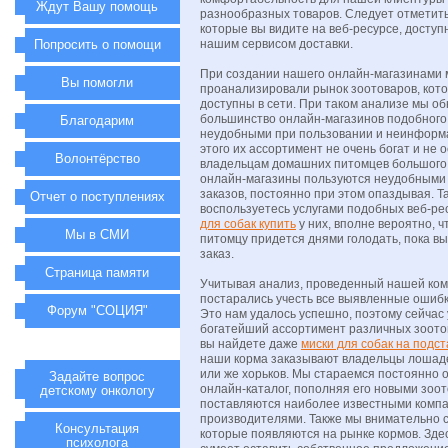
Ждут Вашу помощь
разнообразных товаров. Следует отметить,
которые вы видите на веб-ресурсе, доступ
Попросить о помощи
нашим сервисом доставки.
При создании нашего онлайн-магазинами
Вы помогли
проанализировали рынок зоотоваров, кот
доступны в сети. При таком анализе мы об
большинство онлайн-магазинов подобного
Благодарим
неудобными при пользовании и неинформ
этого их ассортимент не очень богат и не 
Волонтёрство
владельцам домашних питомцев большого 
онлайн-магазины пользуются неудобными 
заказов, постоянно при этом опаздывая. Та
Отчет о поступлениях
воспользуетесь услугами подобных веб-ре
для собак купить
у них, вполне вероятно, 
Мы в СМИ
питомцу придется днями голодать, пока вы
заказ.
Страница памяти
Учитывая анализ, проведенный нашей ком
постарались учесть все выявленные ошибки
Форум "СОЦИЯ"
Это нам удалось успешно, поэтому сейчас 
богатейший ассортимент различных зоото
вы найдете даже
миски для собак на подст
наши корма заказывают владельцы лошаде
или же хорьков. Мы стараемся постоянно 
Задайте вопрос
онлайн-каталог, пополняя его новыми зоо
детскому онкологу
поставляются наиболее известными комп
производителями. Также мы внимательно с
Консультация
которые появляются на рынке кормов. Зд
психолога