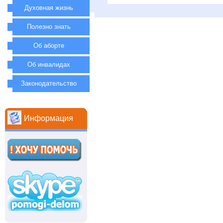
Духовная жизнь
Полезно знать
Об аборте
Об инвалидах
Законодательство
Информация