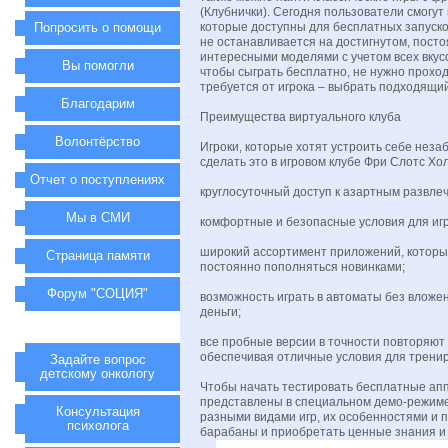
(Клубнички). Сегодня пользователи смогут
Попросить о помощи
которые доступны для бесплатных запуско
не останавливается на достигнутом, пост
интересными моделями с учетом всех вкус
Вы помогли
чтобы сыграть бесплатно, не нужно проход
требуется от игрока – выбрать подходящий
Благодарим
Преимущества виртуального клуба
Волонтёрство
Игроки, которые хотят устроить себе неза
сделать это в игровом клубе Фри Слотс Хо
Отчет о поступлениях
круглосуточный доступ к азартным развле
Мы в СМИ
комфортные и безопасные условия для иг
широкий ассортимент приложений, которы
Страница памяти
постоянно пополняться новинками;
Форум "СОЦИЯ"
возможность играть в автоматы без вложен
деньги;
все пробные версии в точности повторяют
обеспечивая отличные условия для тренир
Задайте вопрос
детскому онкологу
Чтобы начать тестировать бесплатные ап
представлены в специальном демо-режиме
Консультация
разными видами игр, их особенностями и п
психолога
барабаны и приобретать ценные знания и 