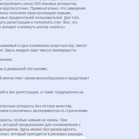
 испробовать около 500 игровых аппаратов,
в круглосуточно. Примечательно, что заведение
оянно пополняя свою коллекцию новыми,
овых предпочтений пользователей. Для того
ить регистрацию и пополнять счет. Все, что
 аппарат и кликнуть кнопку «играть».
бываемый отдых в компании азартных игр, смогут
лл. Здесь каждого ждет масса преимуществ:
чениям;
ры в домашней обстановке;
й впечатляет своим многообразием и продолжает
ий и без регистрации, а также традиционно на
 платные аппараты без потери качества,
овок и различных экспериментов со стратегиями.
параты, особые навыки не нужны. Они
, который предназначен для ознакомления с
ринципом. Здесь можно без рисков крутить
опыт, который пригодится в рисковых раундах.