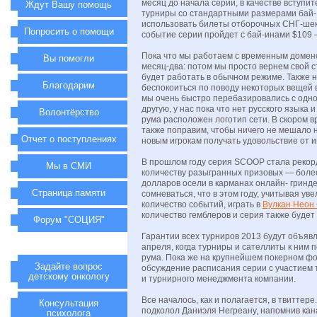
месяц до начала серии, в качестве вступит
Ждут Вашу помощь
турниры со стандартными размерами бай-
использовать билеты отборочных СНГ-шек 
Попросить о помощи
событие серии пройдет с бай-инами $109 
Пока что мы работаем с временным домено
Вы помогли
месяц-два: потом мы просто вернем свой с
будет работать в обычном режиме. Также н
Благодарим
беспокоиться по поводу некоторых вещей в
мы очень быстро перебазировались с одн
другую, у нас пока что нет русского языка 
Волонтёрство
рума расположен логотип сети. В скором 
также поправим, чтобы ничего не мешало
Отчет о поступлениях
новым игрокам получать удовольствие от и
В прошлом году серия SCOOP стала рекор
Мы в СМИ
количеству разыгранных призовых — боле
долларов осели в карманах онлайн- гринд
Страница памяти
сомневаться, что в этом году, учитывая у
количество событий, играть в
Вулкан Неон 
количество гемблеров и серия также будет 
Форум "СОЦИЯ"
Гарантии всех турниров 2013 будут объяв
апреля, когда турниры и сателлиты к ним 
рума. Пока же на крупнейшем покерном ф
Задайте вопрос
обсуждение расписания серии с участием т
детскому онкологу
и турнирного менеджмента компании.
Все началось, как и полагается, в твиттере
Консультация
подколол Даниэля Негреану, напомнив ка
психолога