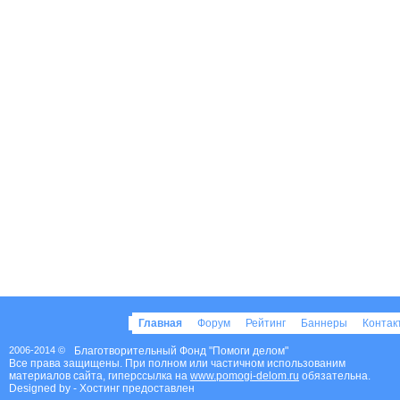
Главная
Форум
Рейтинг
Баннеры
Конта
2006-2014 ©
Благотворительный Фонд "Помоги делом"
Все права защищены. При полном или частичном использованим
материалов сайта, гиперссылка на
www.pomogi-delom.ru
обязательна.
Designed by
- Хостинг предоставлен