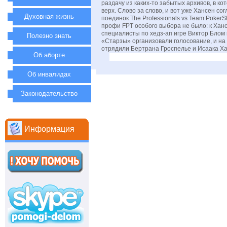
раздачу из каких-то забытых архивов, в ко
верх. Слово за слово, и вот уже Хансен со
Духовная жизнь
поединок The Professionals vs Team PokerSt
профи FPT особого выбора не было: к Хан
специалисты по хедз-ап игре Виктор Блом 
Полезно знать
«Старзы» организовали голосование, и н
отрядили Бертрана Гроспелье и Исаака Ха
Об аборте
Об инвалидах
Законодательство
Информация