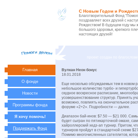
С Новым Годом и Рождест
Благотворительный Фонд "Помоги
поздравляет всех друзей с нас
Рождеством! В будущем году мы 
большого здоровья, крепкого пле
настоящих друзей!
проект создан по благосло
Главная
Вулкан Неон бонус
18.01.2018
О фонде
Еще несколько обсуждаемых тем в новом р
небольшое количество турбо- и гипертурбо
Новости
скудное воскресное расписание, многообр
усовершенствование структур. Принять уча
возможно, повлиять на окончательное рас
Программы фонда
форуме «2+2». Подробности — далее.
Диапазон бай-инов: $7.50 — $21 000. Сам
Я хочу помочь!
будет сыгран по пятикарточной омахе, са
хайроллерский хедз-ап турнир. Притом, ч
Поддержать Фонд
турниров пройдут в стандартной схеме $2
Помимо многочисленных сателлитов, кото