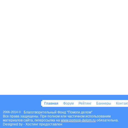
Главная
Форум
Рейтинг
Баннеры
Конта
2006-2014 ©
Благотворительный Фонд "Помоги делом"
Все права защищены. При полном или частичном использованим
материалов сайта, гиперссылка на
www.pomogi-delom.ru
обязательна.
Designed by
- Хостинг предоставлен