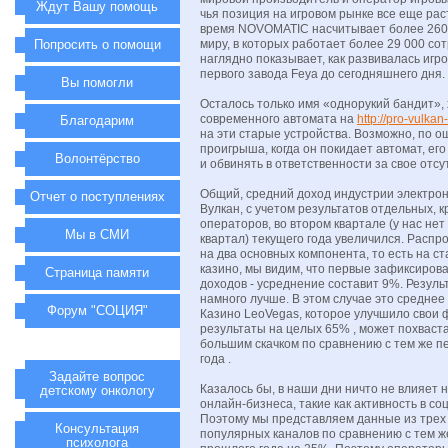
Ждут Вашу помощь
чья позиция на игровом рынке все еще рас
время NOVOMATIC насчитывает более 260
Попросить о помощи
миру, в которых работает более 29 000 сот
наглядно показывает, как развивалась игр
первого завода Feya до сегодняшнего дня.
Вы помогли
Осталось только имя «однорукий бандит»,
современного автомата на
http://pro-vulka
Благодарим
на эти старые устройства. Возможно, по 
проигрыша, когда он покидает автомат, его
Волонтёрство
и обвинять в ответственности за свое отсу
Общий, средний доход индустрии электро
Отчет о поступлениях
Вулкан, с учетом результатов отдельных, 
операторов, во втором квартале (у нас нет
Мы в СМИ
квартал) текущего года увеличился. Распр
на два основных компонента, то есть на ста
казино, мы видим, что первые зафиксиров
Страница памяти
доходов - усреднение составит 9%. Резуль
намного лучше. В этом случае это среднее
Форум "СОЦИЯ"
Казино LeoVegas, которое улучшило свои
результаты на целых 65% , может похваст
большим скачком по сравнению с тем же 
года .
Задайте вопрос
Казалось бы, в наши дни ничто не влияет 
детскому онкологу
онлайн-бизнеса, такие как активность в со
Поэтому мы представляем данные из трех
Консультация
популярных каналов по сравнению с тем 
психолога