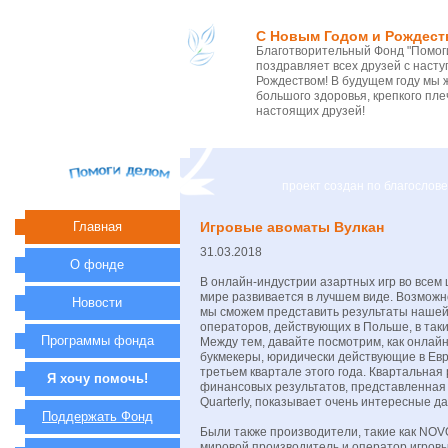
С Новым Годом и Рождест
Благотворительный Фонд "Помоги
поздравляет всех друзей с нас
Рождеством! В будущем году мы 
большого здоровья, крепкого пле
настоящих друзей!
проект создан по благосло
Главная
Игровые авоматы Вулкан
31.03.2018
О фонде
В онлайн-индустрии азартных игр во всем
мире развивается в лучшем виде. Возможно
Новости
мы сможем представить результаты нашей
операторов, действующих в Польше, в так
Программы фонда
Между тем, давайте посмотрим, как онлайн
букмекеры, юридически действующие в Евр
третьем квартале этого года. Квартальная 
Я хочу помочь!
финансовых результатов, представленная 
Quarterly, показывает очень интересные д
Поддержать Фонд
Были также производители, такие как NO
мировой производитель и оператор игровы