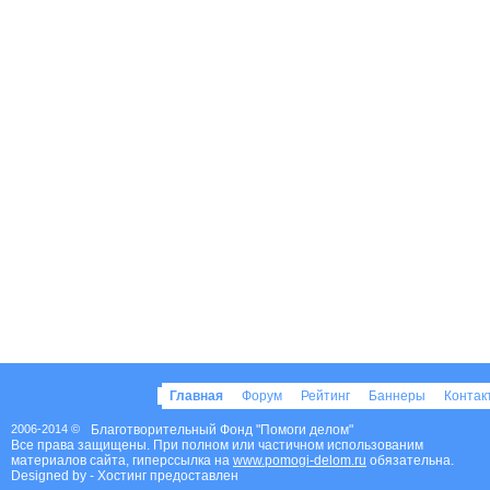
Главная
Форум
Рейтинг
Баннеры
Конта
2006-2014 ©
Благотворительный Фонд "Помоги делом"
Все права защищены. При полном или частичном использованим
материалов сайта, гиперссылка на
www.pomogi-delom.ru
обязательна.
Designed by
- Хостинг предоставлен